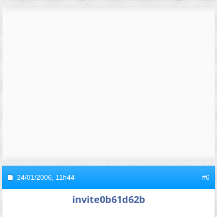
24/01/2006,
11h44
#6
invite0b61d62b