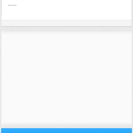
-----