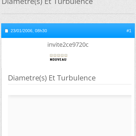
Diametre(s) Et Turbulence
23/01/2006,
08h30
#1
invite2ce9720c
Diametre(s) Et Turbulence