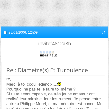
23/01/2006,
12h09
#4
invitef4812a8b
Re : Diametre(s) Et Turbulence
re,
Merci à toi coquilledenoix,...
Pourquoi ne pas te le faire toi méme ?
Si tu te sents capable, de trés jeune amateur ont
réalisé leur miroir et leur instrument. Je pense entre
autre à Philippe Morel, si ma mémoire est bonne. Moi
je n' ai commencé qu' à les faire à l' age de 21 ans,