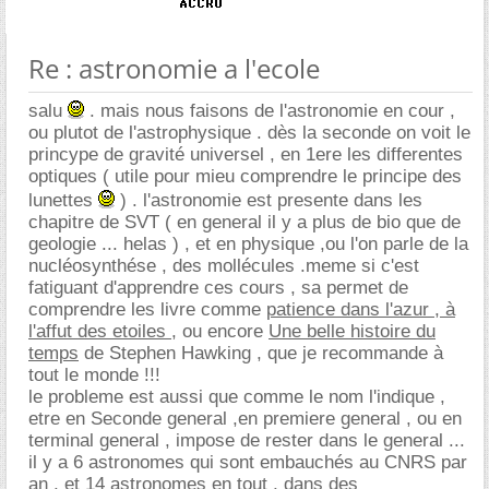
Re : astronomie a l'ecole
salu
. mais nous faisons de l'astronomie en cour ,
ou plutot de l'astrophysique . dès la seconde on voit le
princype de gravité universel , en 1ere les differentes
optiques ( utile pour mieu comprendre le principe des
lunettes
) . l'astronomie est presente dans les
chapitre de SVT ( en general il y a plus de bio que de
geologie ... helas ) , et en physique ,ou l'on parle de la
nucléosynthése , des mollécules .meme si c'est
fatiguant d'apprendre ces cours , sa permet de
comprendre les livre comme
patience dans l'azur , à
l'affut des etoiles
, ou encore
Une belle histoire du
temps
de Stephen Hawking , que je recommande à
tout le monde !!!
le probleme est aussi que comme le nom l'indique ,
etre en Seconde general ,en premiere general , ou en
terminal general , impose de rester dans le general ...
il y a 6 astronomes qui sont embauchés au CNRS par
an , et 14 astronomes en tout , dans des