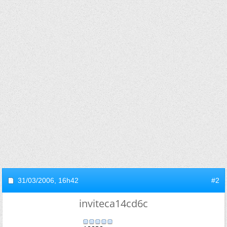
31/03/2006,
16h42
#2
inviteca14cd6c