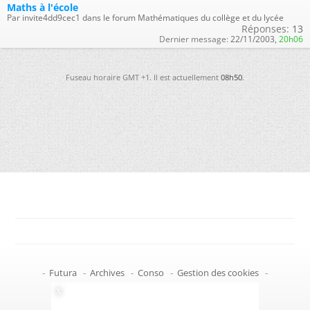
Maths à l'école
Par invite4dd9cec1 dans le forum Mathématiques du collège et du lycée
Réponses:
13
Dernier message:
22/11/2003,
20h06
Fuseau horaire GMT +1. Il est actuellement
08h50
.
-
Futura
-
Archives
-
Conso
-
Gestion des cookies
-
Politique de confidentialité
-
Haut de page