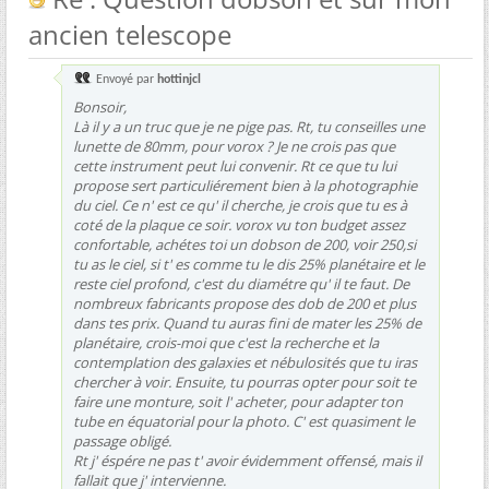
ancien telescope
Envoyé par
hottinjcl
Bonsoir,
Là il y a un truc que je ne pige pas. Rt, tu conseilles une
lunette de 80mm, pour vorox ? Je ne crois pas que
cette instrument peut lui convenir. Rt ce que tu lui
propose sert particuliérement bien à la photographie
du ciel. Ce n' est ce qu' il cherche, je crois que tu es à
coté de la plaque ce soir. vorox vu ton budget assez
confortable, achétes toi un dobson de 200, voir 250,si
tu as le ciel, si t' es comme tu le dis 25% planétaire et le
reste ciel profond, c'est du diamétre qu' il te faut. De
nombreux fabricants propose des dob de 200 et plus
dans tes prix. Quand tu auras fini de mater les 25% de
planétaire, crois-moi que c'est la recherche et la
contemplation des galaxies et nébulosités que tu iras
chercher à voir. Ensuite, tu pourras opter pour soit te
faire une monture, soit l' acheter, pour adapter ton
tube en équatorial pour la photo. C' est quasiment le
passage obligé.
Rt j' éspére ne pas t' avoir évidemment offensé, mais il
fallait que j' intervienne.