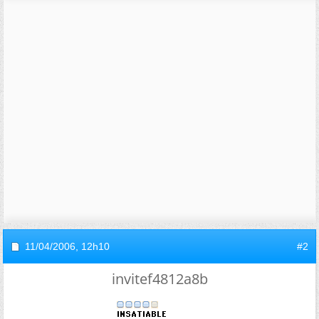
11/04/2006,
12h10
#2
invitef4812a8b