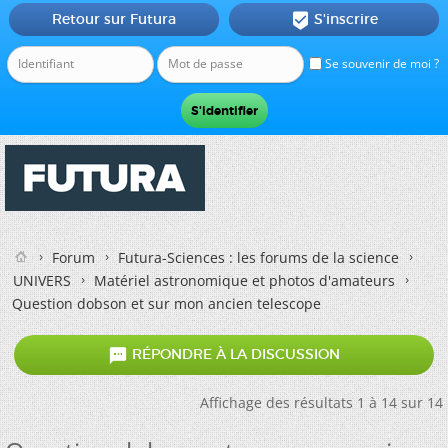
Retour sur Futura
S'inscrire

Se souvenir de moi ?
Forum
Futura-Sciences : les forums de la science
UNIVERS
Matériel astronomique et photos d'amateurs
Question dobson et sur mon ancien telescope

RÉPONDRE À LA DISCUSSION
Affichage des résultats 1 à 14 sur 14