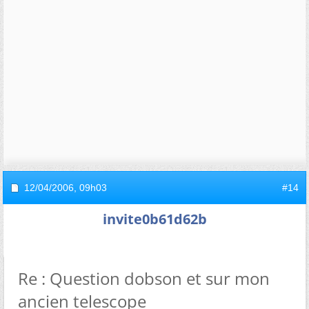
12/04/2006,
09h03
#14
invite0b61d62b
Re : Question dobson et sur mon
ancien telescope