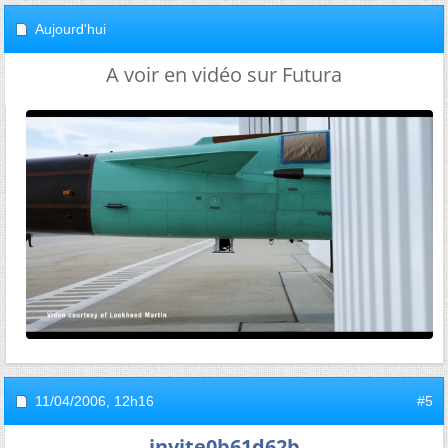
Aujourd'hui
A voir en vidéo sur Futura
11/04/2006,
12h16
#5
invite0b61d62b