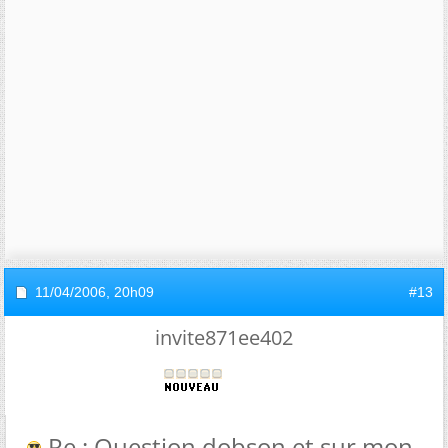
11/04/2006,
20h09
#13
invite871ee402
Re : Question dobson et sur mon