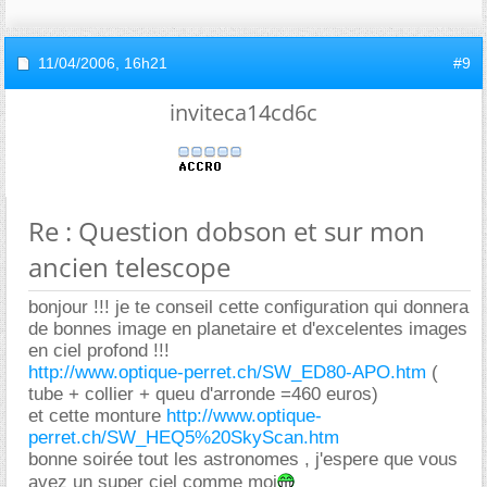
11/04/2006,
16h21
#9
inviteca14cd6c
Re : Question dobson et sur mon
ancien telescope
bonjour !!! je te conseil cette configuration qui donnera
de bonnes image en planetaire et d'excelentes images
en ciel profond !!!
http://www.optique-perret.ch/SW_ED80-APO.htm
(
tube + collier + queu d'arronde =460 euros)
et cette monture
http://www.optique-
perret.ch/SW_HEQ5%20SkyScan.htm
bonne soirée tout les astronomes , j'espere que vous
avez un super ciel comme moi