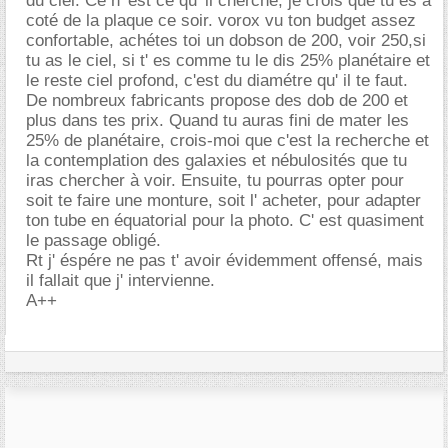
du ciel. Ce n' est ce qu' il cherche, je crois que tu es à
coté de la plaque ce soir. vorox vu ton budget assez
confortable, achétes toi un dobson de 200, voir 250,si
tu as le ciel, si t' es comme tu le dis 25% planétaire et
le reste ciel profond, c'est du diamétre qu' il te faut.
De nombreux fabricants propose des dob de 200 et
plus dans tes prix. Quand tu auras fini de mater les
25% de planétaire, crois-moi que c'est la recherche et
la contemplation des galaxies et nébulosités que tu
iras chercher à voir. Ensuite, tu pourras opter pour
soit te faire une monture, soit l' acheter, pour adapter
ton tube en équatorial pour la photo. C' est quasiment
le passage obligé.
Rt j' éspére ne pas t' avoir évidemment offensé, mais
il fallait que j' intervienne.
A++