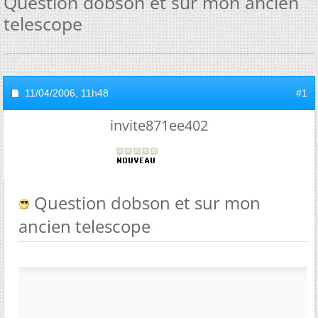
Question dobson et sur mon ancien
telescope
11/04/2006,
11h48
#1
invite871ee402
Question dobson et sur mon
ancien telescope