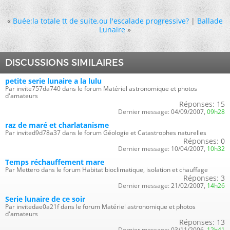
«
Buée:la totale tt de suite,ou l'escalade progressive?
|
Ballade
Lunaire
»
DISCUSSIONS SIMILAIRES
petite serie lunaire a la lulu
Par invite757da740 dans le forum Matériel astronomique et photos
d'amateurs
Réponses:
15
Dernier message:
04/09/2007,
09h28
raz de maré et charlatanisme
Par invited9d78a37 dans le forum Géologie et Catastrophes naturelles
Réponses:
0
Dernier message:
10/04/2007,
10h32
Temps réchauffement mare
Par Mettero dans le forum Habitat bioclimatique, isolation et chauffage
Réponses:
3
Dernier message:
21/02/2007,
14h26
Serie lunaire de ce soir
Par invitedae0a21f dans le forum Matériel astronomique et photos
d'amateurs
Réponses:
13
Dernier message:
03/11/2006,
12h41