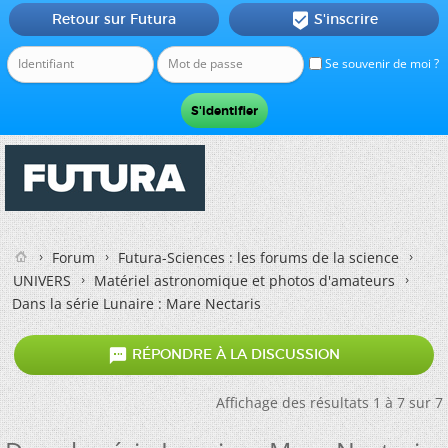
Retour sur Futura
S'inscrire

Se souvenir de moi ?
Forum
Futura-Sciences : les forums de la science
UNIVERS
Matériel astronomique et photos d'amateurs
Dans la série Lunaire : Mare Nectaris

RÉPONDRE À LA DISCUSSION
Affichage des résultats 1 à 7 sur 7