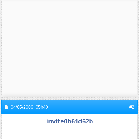
04/05/2006,
05h49
#2
invite0b61d62b