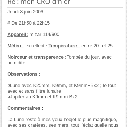
Re : mon CRO d'hier
Jeudi 8 juin 2006
# De 21h50 à 22h15
Appareil:
mizar 114/900
Météo :
excellente
Température :
entre 20° et 25°
Noirceur et transparence :
Tombée du jour, avec
humidité.
Observations :
¤Lune avec K25mm, K9mm, et K9mm+Bx2 ; le tout
avec et sans filtre lunaire
¤Jupiter au K9mm et K9mm+Bx2
Commentaires :
La Lune reste à mes yeux l’objet le plus magnifique,
avec ses cratères, ses mers, tout l’éclat quelle nous