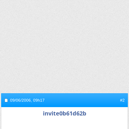
09/06/2006,
09h17
#2
invite0b61d62b