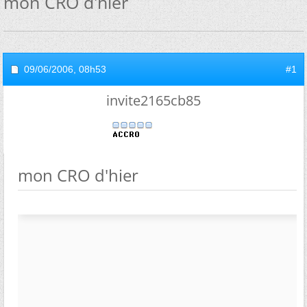
mon CRO d'hier
09/06/2006,
08h53
#1
invite2165cb85
mon CRO d'hier