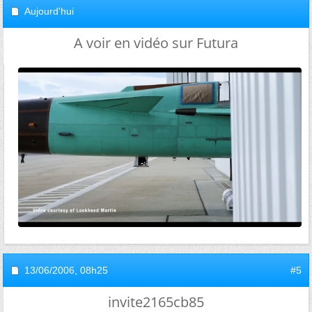
Aujourd'hui
A voir en vidéo sur Futura
13/06/2006,
08h25
#5
invite2165cb85