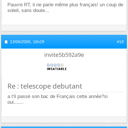
Pauvre RT, il ne parle même plus français! un coup de
soleil, sans doute...
13/06/2006,
16h29
#18
invite5b592a9e
Re : telescope debutant
a t'il passé son bac de Français cette année?si
oui.......