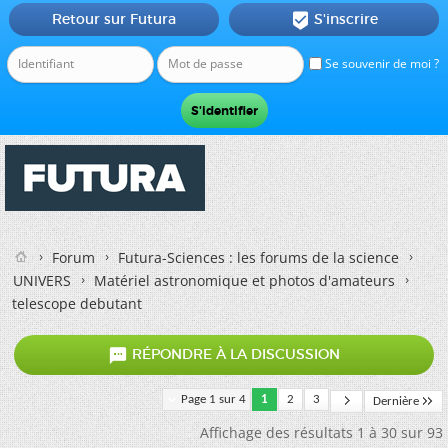
Retour sur Futura
S'inscrire

Se souvenir de moi ?
Forum
Futura-Sciences : les forums de la science
UNIVERS
Matériel astronomique et photos d'amateurs
telescope debutant

RÉPONDRE À LA DISCUSSION
Page 1 sur 4
1
2
3
Dernière
Affichage des résultats 1 à 30 sur 93