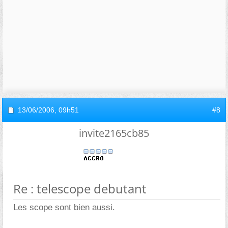
13/06/2006,
09h51
#8
invite2165cb85
Re : telescope debutant
Les scope sont bien aussi.