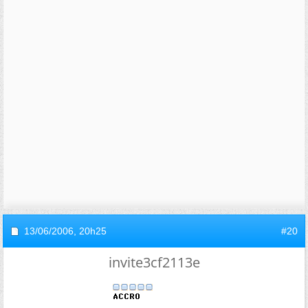
13/06/2006,
20h25
#20
invite3cf2113e