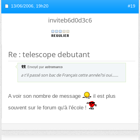
13/06/2006,
19h20
#19
inviteb6d0d3c6
Re : telescope debutant
Envoyé par
astromarco
a t'il passé son bac de Français cette année?si oui.......
A voir son nombre de message
il est plus
souvent sur le forum qu'à l'école !