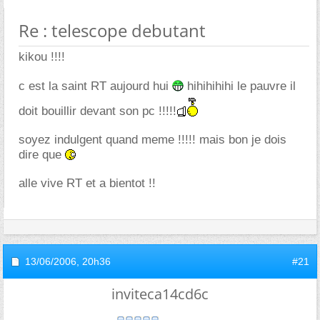
Re : telescope debutant
kikou !!!!
c est la saint RT aujourd hui
hihihihihi le pauvre il
doit bouillir devant son pc !!!!!
soyez indulgent quand meme !!!!! mais bon je dois
dire que
alle vive RT et a bientot !!
13/06/2006,
20h36
#21
inviteca14cd6c