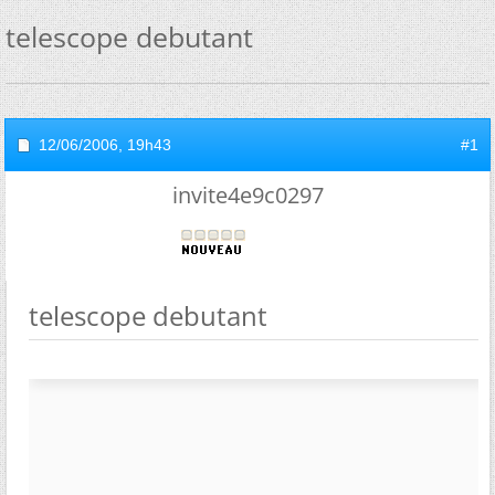
telescope debutant
12/06/2006,
19h43
#1
invite4e9c0297
telescope debutant