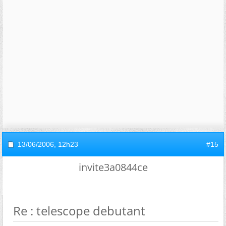
13/06/2006,
12h23
#15
invite3a0844ce
Re : telescope debutant