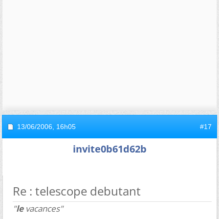
13/06/2006,
16h05
#17
invite0b61d62b
Re : telescope debutant
"
le
vacances"