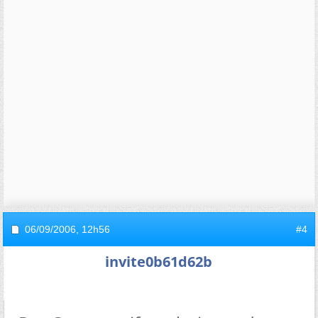
06/09/2006,
12h56
#4
invite0b61d62b