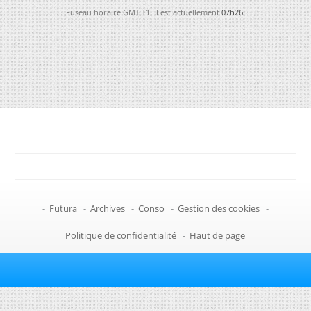
Fuseau horaire GMT +1. Il est actuellement
07h26
.
-
Futura
-
Archives
-
Conso
-
Gestion des cookies
-
Politique de confidentialité
-
Haut de page