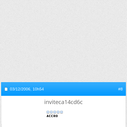
03/12/2006,
10h54
#8
inviteca14cd6c