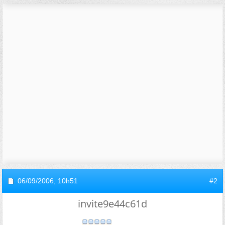
06/09/2006,
10h51
#2
invite9e44c61d