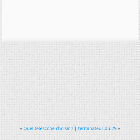
«
Quel téléscope choisir ?
|
terminateur du 29
»