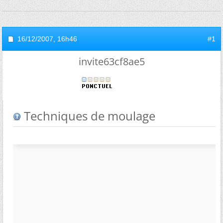
16/12/2007,
16h46
#1
invite63cf8ae5
Techniques de moulage