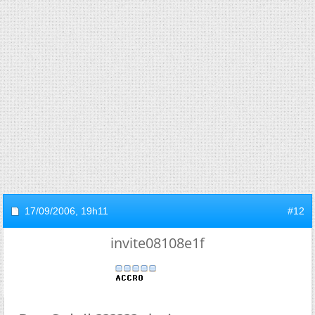
17/09/2006,
19h11
#12
invite08108e1f