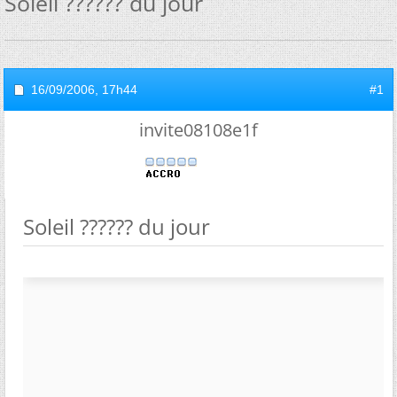
Soleil ?????? du jour
16/09/2006,
17h44
#1
invite08108e1f
Soleil ?????? du jour