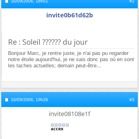
16/09/2006,
18h51
#2
invite0b61d62b
Re : Soleil ?????? du jour
Bonjour Marc, je rentre juste, je n'ai pas pu regarder
notre étoile aujourd'hui, je ne sais donc pas où en sont
les taches actuelles; demain peut-être...
16/09/2006,
19h26
#3
invite08108e1f