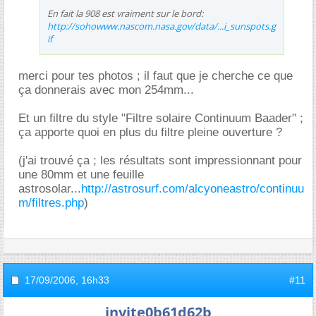
En fait la 908 est vraiment sur le bord:
http://sohowww.nascom.nasa.gov/data/...i_sunspots.g
if
merci pour tes photos ; il faut que je cherche ce que
ça donnerais avec mon 254mm...
Et un filtre du style "Filtre solaire Continuum Baader" ;
ça apporte quoi en plus du filtre pleine ouverture ?
(j'ai trouvé ça ; les résultats sont impressionnant pour
une 80mm et une feuille
astrosolar...
http://astrosurf.com/alcyoneastro/continuu
m/filtres.php
)
17/09/2006,
16h33
#11
invite0b61d62b