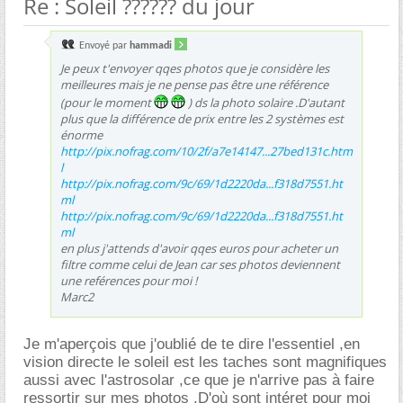
Re : Soleil ?????? du jour
Envoyé par
hammadi
Je peux t'envoyer qqes photos que je considère les
meilleures mais je ne pense pas être une référence
(pour le moment
) ds la photo solaire .D'autant
plus que la différence de prix entre les 2 systèmes est
énorme
http://pix.nofrag.com/10/2f/a7e14147...27bed131c.htm
l
http://pix.nofrag.com/9c/69/1d2220da...f318d7551.ht
ml
http://pix.nofrag.com/9c/69/1d2220da...f318d7551.ht
ml
en plus j'attends d'avoir qqes euros pour acheter un
filtre comme celui de Jean car ses photos deviennent
une reférences pour moi !
Marc2
Je m'aperçois que j'oublié de te dire l'essentiel ,en
vision directe le soleil est les taches sont magnifiques
aussi avec l'astrosolar ,ce que je n'arrive pas à faire
ressortir sur mes photos .D'où sont intéret pour moi