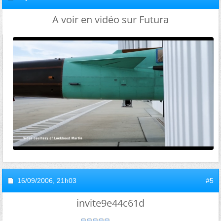
A voir en vidéo sur Futura
16/09/2006,
21h03
#5
invite9e44c61d