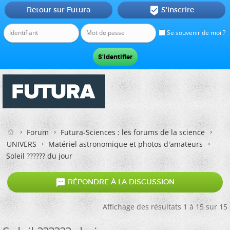
Retour sur Futura
S'inscrire

Se souvenir de moi ?
Forum
Futura-Sciences : les forums de la science
UNIVERS
Matériel astronomique et photos d'amateurs
Soleil ?????? du jour

RÉPONDRE À LA DISCUSSION
Affichage des résultats 1 à 15 sur 15