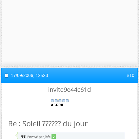
17/09/2006,
12h23
#10
invite9e44c61d
Re : Soleil ?????? du jour
Envoyé par
jbfe