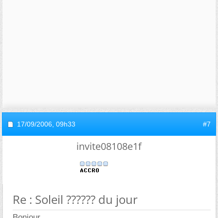
17/09/2006,
09h33
#7
invite08108e1f
Re : Soleil ?????? du jour
Bonjour ,