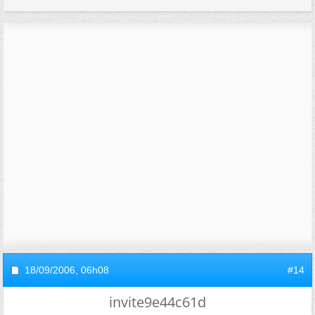
18/09/2006,
06h08
#14
invite9e44c61d