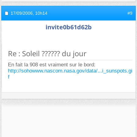
17/09/2006,
10h14
#9
invite0b61d62b
Re : Soleil ?????? du jour
En fait la 908 est vraiment sur le bord:
http://sohowww.nascom.nasa.gov/data/...i_sunspots.gi
f