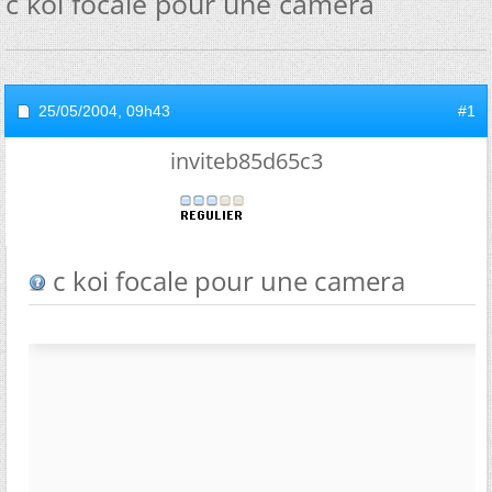
c koi focale pour une camera
25/05/2004,
09h43
#1
inviteb85d65c3
c koi focale pour une camera