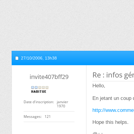
27/10/2006,
13h38
Re : infos g
invite407bff29
Hello,
En jetant un coup d
Date d'inscription
janvier
1970
http://www.comme
Messages
121
Hope this helps.