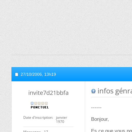
27/10/2006,
13h19
infos génr
invite7d21bbfa
------
Date d'inscription
janvier
Bonjour,
1970
Es ce que vous pou
Messages
17