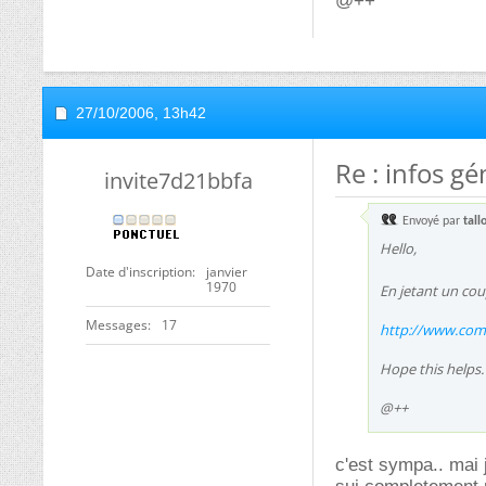
@++
27/10/2006,
13h42
Re : infos g
invite7d21bbfa
Envoyé par
tall
Hello,
Date d'inscription
janvier
1970
En jetant un coup
Messages
17
http://www.com
Hope this helps.
@++
c'est sympa.. mai j