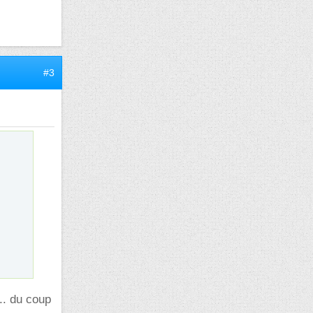
#3
c.. du coup