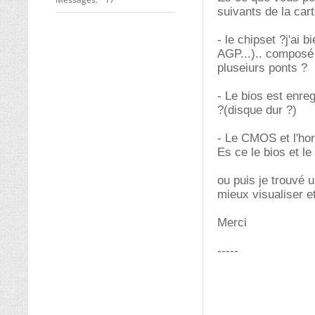
suivants de la car
- le chipset ?j'ai
AGP...).. composé 
pluseiurs ponts ?
- Le bios est enre
?(disque dur ?)
- Le CMOS et l'hor
Es ce le bios et l
ou puis je trouvé
mieux visualiser 
Merci
-----