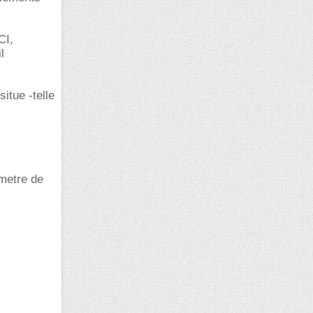
CI,
l
itue -telle
metre de