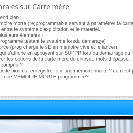
énrales sur Carte mère
end bien :
émoire morte (re)programmable servant à paramètrer la cart
 entre le système d'exploitation et le matériel.
lusieurs élements :
 (programme testant le système lorsdu demarage)
orce (prog charge le sE en mémoire vive et le lancer)
qui s'affiche en appuyant sur SUPPR lors du demarrage du 
er les options de la carte mere du chipset, mots d epasse, l
n compris ?
que le bios est enregistrer sur une mémoire morte ? ce n'est 
s EST une MEMOIRE MORTE programmee?