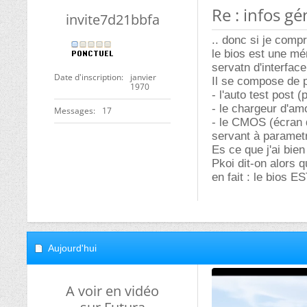
Re : infos g
invite7d21bbfa
.. donc si je compr
le bios est une m
servatn d'interface
Date d'inscription
janvier
Il se compose de p
1970
- l'auto test post
- le chargeur d'am
Messages
17
- le CMOS (écran 
servant à parametr
Es ce que j'ai bie
Pkoi dit-on alors 
en fait : le bio
Aujourd'hui
A voir en vidéo