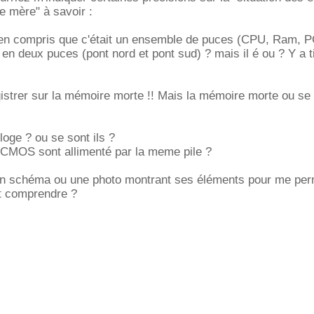
te mère" à savoir :
 bien compris que c'était un ensemble de puces (CPU, Ram, P
en deux puces (pont nord et pont sud) ? mais il é ou ? Y a ti
gistrer sur la mémoire morte !! Mais la mémoire morte ou se s
loge ? ou se sont ils ?
e CMOS sont allimenté par la meme pile ?
 un schéma ou une photo montrant ses éléments pour me per
et comprendre ?