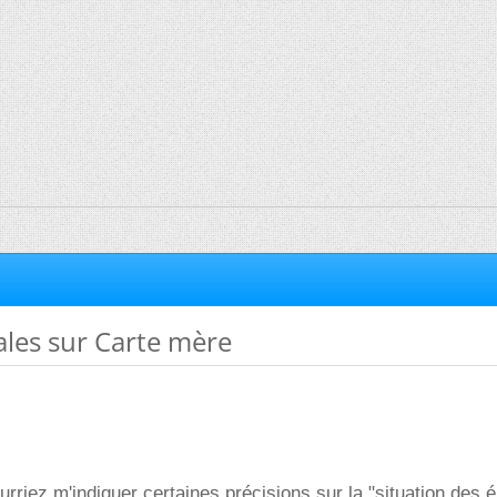
ales sur Carte mère
rriez m'indiquer certaines précisions sur la "situation des 