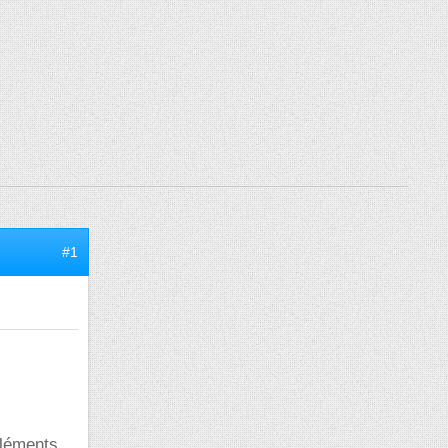
#1
éléments