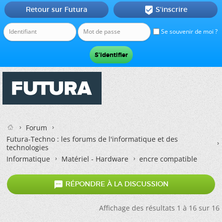
Retour sur Futura
S'inscrire

Se souvenir de moi ?
Forum
Futura-Techno : les forums de l'informatique et des
technologies
Informatique
Matériel - Hardware
encre compatible

RÉPONDRE À LA DISCUSSION
Affichage des résultats 1 à 16 sur 16