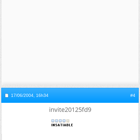
17/06/2004,
16h34
#4
invite20125fd9