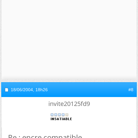
18/06/2004,
18h26
#8
invite20125fd9
Re : encre compatible