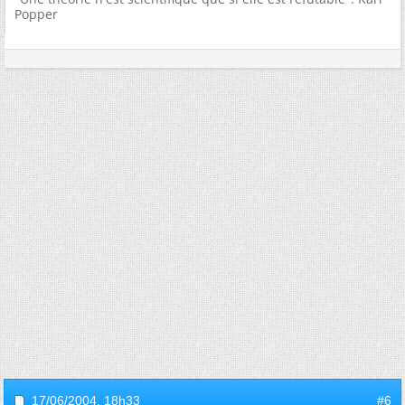
Popper
17/06/2004,
18h33
#6