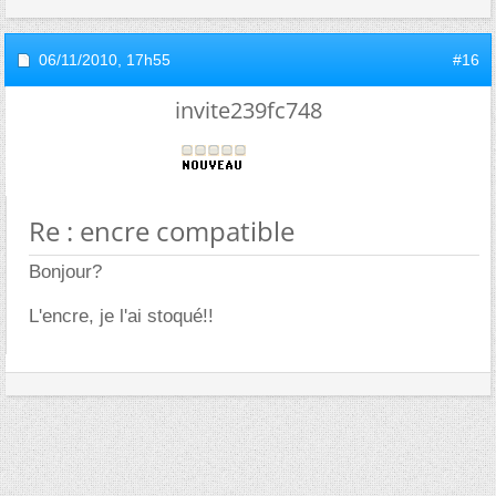
06/11/2010,
17h55
#16
invite239fc748
Re : encre compatible
Bonjour?
L'encre, je l'ai stoqué!!