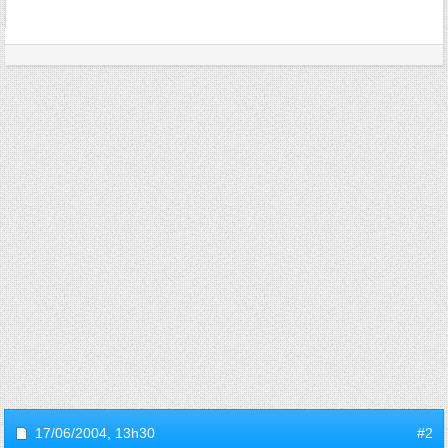
17/06/2004,
13h30
#2