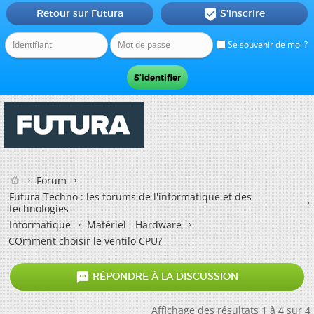
Retour sur Futura
S'inscrire

Se souvenir de moi ?
Forum
Futura-Techno : les forums de l'informatique et des
technologies
Informatique
Matériel - Hardware
COmment choisir le ventilo CPU?

RÉPONDRE À LA DISCUSSION
Affichage des résultats 1 à 4 sur 4