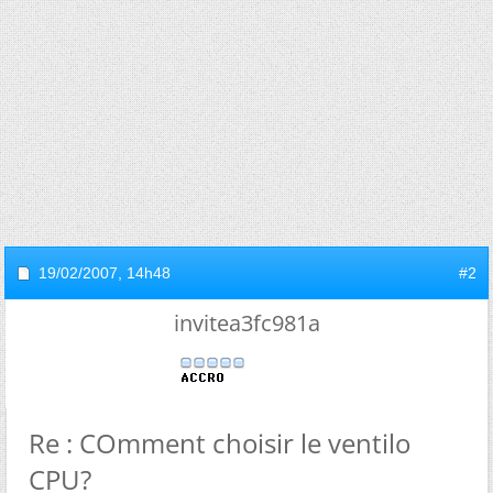
19/02/2007,
14h48
#2
invitea3fc981a
Re : COmment choisir le ventilo
CPU?