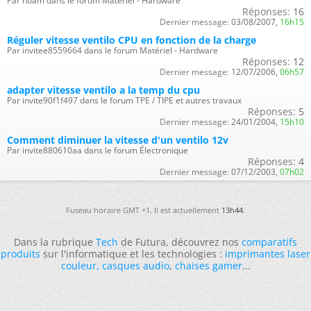
Par noam dans le forum Matériel - Hardware
Réponses:
16
Dernier message:
03/08/2007,
16h15
Réguler vitesse ventilo CPU en fonction de la charge
Par invitee8559664 dans le forum Matériel - Hardware
Réponses:
12
Dernier message:
12/07/2006,
06h57
adapter vitesse ventilo a la temp du cpu
Par invite90f1f497 dans le forum TPE / TIPE et autres travaux
Réponses:
5
Dernier message:
24/01/2004,
15h10
Comment diminuer la vitesse d'un ventilo 12v
Par invite880610aa dans le forum Électronique
Réponses:
4
Dernier message:
07/12/2003,
07h02
Fuseau horaire GMT +1. Il est actuellement
13h44
.
Dans la rubrique
Tech
de Futura, découvrez nos
comparatifs
produits
sur l'informatique et les technologies :
imprimantes laser
couleur
,
casques audio
,
chaises gamer
...