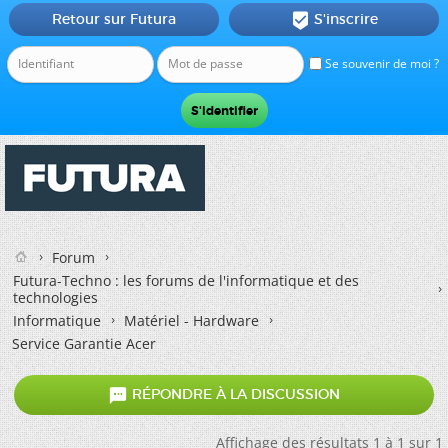
Retour sur Futura
S'inscrire

Se souvenir de moi ?
Forum
Futura-Techno : les forums de l'informatique et des
technologies
Informatique
Matériel - Hardware
Service Garantie Acer

RÉPONDRE À LA DISCUSSION
Affichage des résultats 1 à 1 sur 1