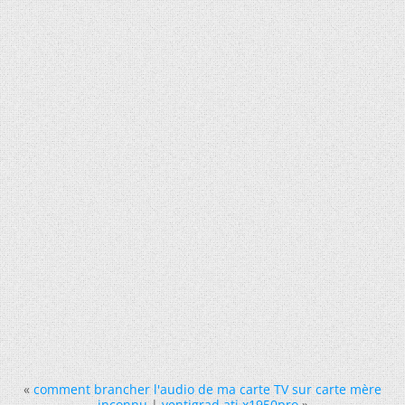
«
comment brancher l'audio de ma carte TV sur carte mère
inconnu
|
ventigrad ati x1950pro
»