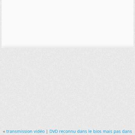
«
transmission vidéo
|
DVD reconnu dans le bios mais pas dans