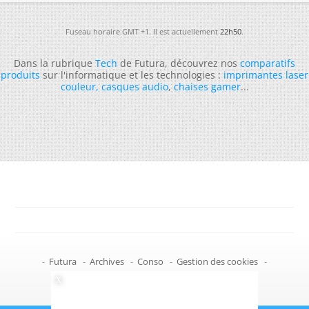
Fuseau horaire GMT +1. Il est actuellement
22h50
.
Dans la rubrique
Tech
de Futura, découvrez nos
comparatifs
produits
sur l'informatique et les technologies :
imprimantes laser
couleur
,
casques audio
,
chaises gamer
...
-
Futura
-
Archives
-
Conso
-
Gestion des cookies
-
Politique de confidentialité
-
Haut de page