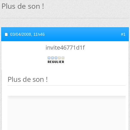
Plus de son !
03/04/2008,
11h46
#1
invite46771d1f
Plus de son !