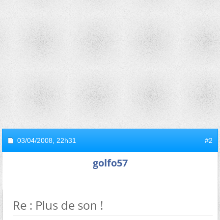
03/04/2008,
22h31
#2
golfo57
Re : Plus de son !