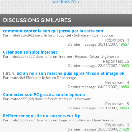
windows ???
»
DISCUSSIONS SIMILAIRES
comment capter le son qui passe par la carte son
Par invite98cac9d3 dans le forum Logiciel - Software - Open Source
Réponses:
4
Dernier message:
30/11/2007,
19h57
Créer son son site internet
Par inviteba67e777 dans le forum Internet - Réseau - Sécurité générale
Réponses:
35
Dernier message:
28/06/2007,
15h35
[Brun]
ecran noir son marche puis apres 1h son et image ok
Par invitec8cf45ef dans le forum Dépannage
Réponses:
3
Dernier message:
04/03/2007,
10h54
Connecter son PC grâce à son téléphone
Par invitede6f3928 dans le forum Matériel - Hardware
Réponses:
3
Dernier message:
12/01/2007,
00h53
Référencer son site ou son serveur ftp
Par invite588da7a7 dans le forum Logiciel - Software - Open Source
Réponses:
6
Dernier message:
26/08/2004,
21h20