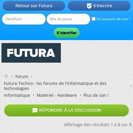
Retour sur Futura
S'inscrire

Se souvenir de moi ?
Forum
Futura-Techno : les forums de l'informatique et des
technologies
Informatique
Matériel - Hardware
Plus de son !

RÉPONDRE À LA DISCUSSION
Affichage des résultats 1 à 8 sur 8