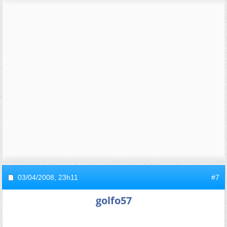
03/04/2008,
23h11
#7
golfo57