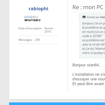
Re : mon PC
rabiophi
Envoyé par
sta
bonjour j'ai un
le problème es 
Date d'inscription
février
2010
en route j'ai un 
code is 32768"
Messages
259
se problème est 
avec le cd de ré
et j'ai du l'étei
merci si quelqu
Bonjour stan64,
L'installation ne 
d'essayer une nouve
Et peut-être avant