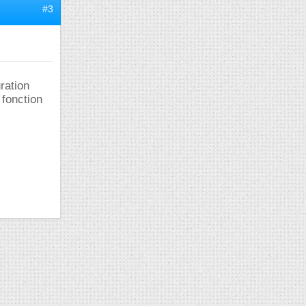
#3
ration
 fonction