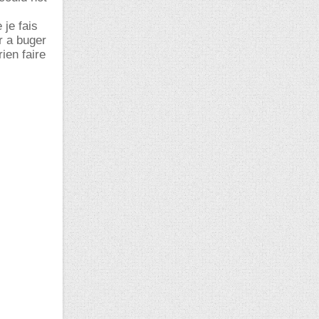
 je fais
r a buger
rien faire