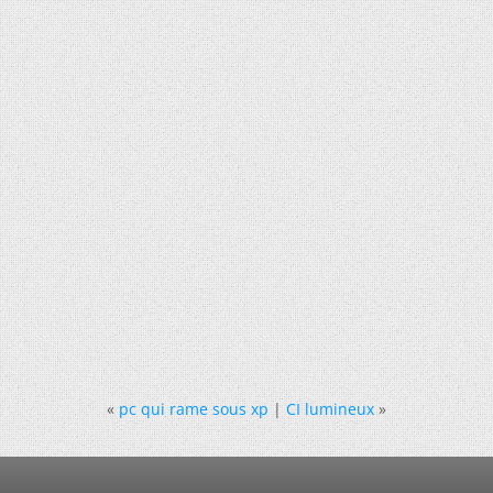
«
pc qui rame sous xp
|
CI lumineux
»