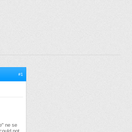
#1
e" ne se
 could not