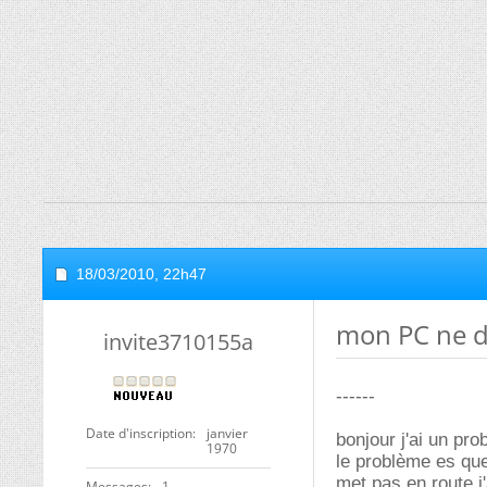
18/03/2010,
22h47
mon PC ne 
invite3710155a
------
Date d'inscription
janvier
bonjour j'ai un pr
1970
le problème es que
met pas en route j'
Messages
1