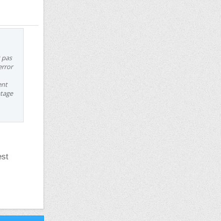
 pas
error
ent
atage
est