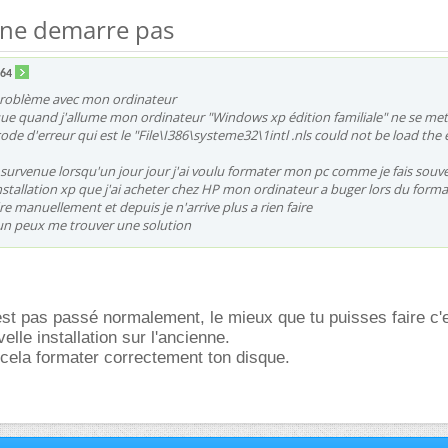
 ne demarre pas
n64
 problème avec mon ordinateur
que quand j'allume mon ordinateur "Windows xp édition familiale" ne se met
code d'erreur qui est le "File\I386\systeme32\1intl .nls could not be load the 
survenue lorsqu'un jour jour j'ai voulu formater mon pc comme je fais souv
installation xp que j'ai acheter chez HP mon ordinateur a buger lors du form
ndre manuellement et depuis je n'arrive plus a rien faire
'un peux me trouver une solution
s'est pas passé normalement, le mieux que tu puisses faire c'
lle installation sur l'ancienne.
 cela formater correctement ton disque.