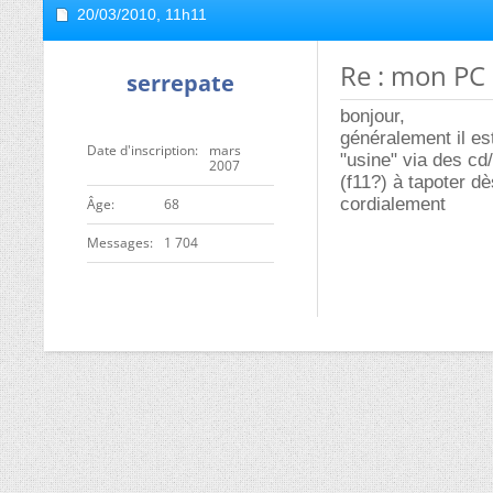
20/03/2010,
11h11
Re : mon PC
serrepate
bonjour,
généralement il es
Date d'inscription
mars
"usine" via des cd
2007
(f11?) à tapoter d
cordialement
ge
68
Messages
1 704