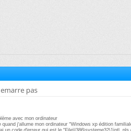
demarre pas
oblème avec mon ordinateur
 quand j'allume mon ordinateur "Windows xp édition familial
ai un code d'erreur qui est le "File\I386\systeme32\1intl .nls