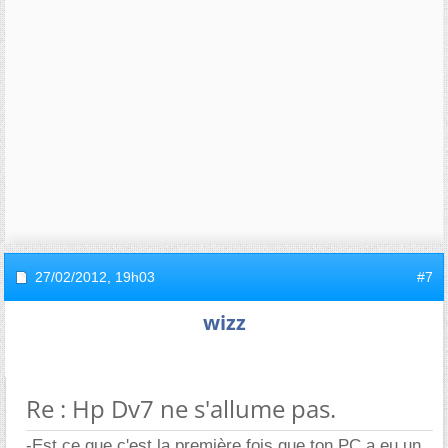
27/02/2012,
19h03
#7
wizz
Re : Hp Dv7 ne s'allume pas.
-Est ce que c'est la première fois que ton PC a eu un