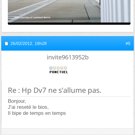
26/02/2012,
18h28
#5
invite9613952b
Re : Hp Dv7 ne s'allume pas.
Bonjour,
J'ai reseté le bios,
Il bipe de temps en temps