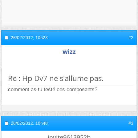
26/02/2012,
10h23
#2
wizz
Re : Hp Dv7 ne s'allume pas.
comment as tu testé ces composants?
26/02/2012,
10h48
#3
invite9613952b