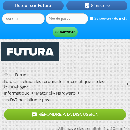
Retour sur Futura
S'inscrire

Se souvenir de moi ?
Forum
Futura-Techno : les forums de l'informatique et des
technologies
Informatique
Matériel - Hardware
Hp Dv7 ne s'allume pas.

RÉPONDRE À LA DISCUSSION
Affichage des résultats 1 à 10 sur 10