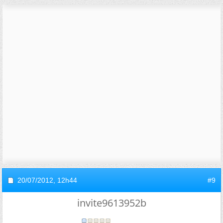
20/07/2012,
12h44
#9
invite9613952b