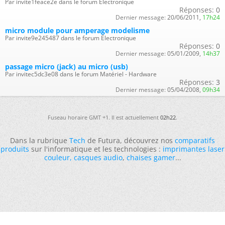
Par invite1feace2e dans le forum Électronique
Réponses:
0
Dernier message:
20/06/2011,
17h24
micro module pour amperage modelisme
Par invite9e245487 dans le forum Électronique
Réponses:
0
Dernier message:
05/01/2009,
14h37
passage micro (jack) au micro (usb)
Par invitec5dc3e08 dans le forum Matériel - Hardware
Réponses:
3
Dernier message:
05/04/2008,
09h34
Fuseau horaire GMT +1. Il est actuellement
02h22
.
Dans la rubrique
Tech
de Futura, découvrez nos
comparatifs
produits
sur l'informatique et les technologies :
imprimantes laser
couleur
,
casques audio
,
chaises gamer
...