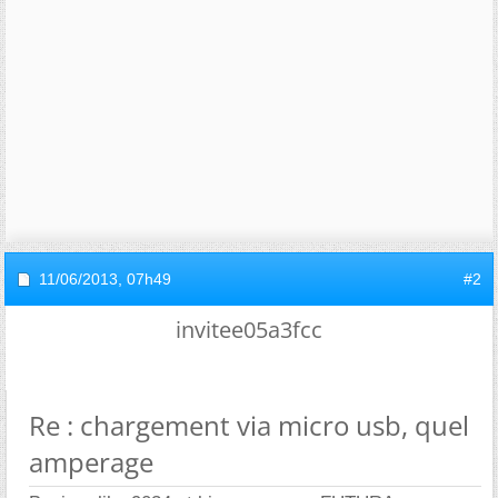
11/06/2013,
07h49
#2
invitee05a3fcc
Re : chargement via micro usb, quel
amperage