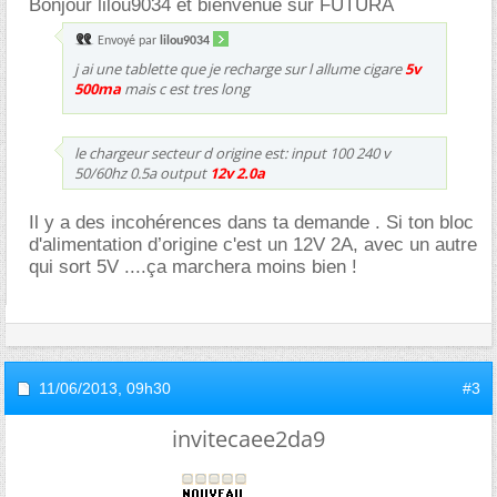
Bonjour lilou9034 et bienvenue sur FUTURA
Envoyé par
lilou9034
j ai une tablette que je recharge sur l allume cigare
5v
500ma
mais c est tres long
le chargeur secteur d origine est: input 100 240 v
50/60hz 0.5a output
12v 2.0a
Il y a des incohérences dans ta demande . Si ton bloc
d'alimentation d’origine c'est un 12V 2A, avec un autre
qui sort 5V ....ça marchera moins bien !
11/06/2013,
09h30
#3
invitecaee2da9