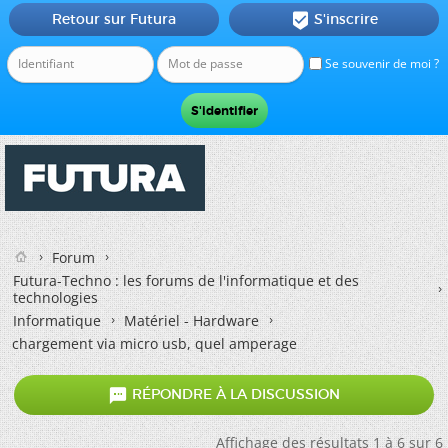
Retour sur Futura
S'inscrire

Se souvenir de moi ?
Forum
Futura-Techno : les forums de l'informatique et des
technologies
Informatique
Matériel - Hardware
chargement via micro usb, quel amperage

RÉPONDRE À LA DISCUSSION
Affichage des résultats 1 à 6 sur 6