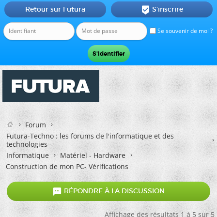
Retour sur Futura
S'inscrire

Se souvenir de moi ?
Forum
Futura-Techno : les forums de l'informatique et des
technologies
Informatique
Matériel - Hardware
Construction de mon PC- Vérifications

RÉPONDRE À LA DISCUSSION
Affichage des résultats 1 à 5 sur 5