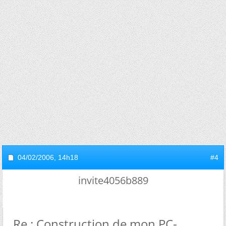
04/02/2006,
14h18
#4
invite4056b889
Re : Construction de mon PC-