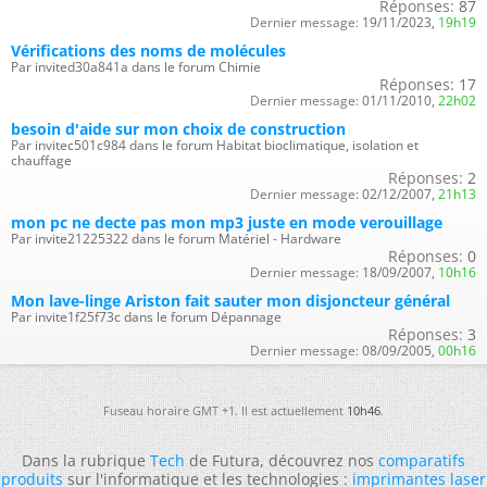
Réponses:
87
Dernier message:
19/11/2023,
19h19
Vérifications des noms de molécules
Par invited30a841a dans le forum Chimie
Réponses:
17
Dernier message:
01/11/2010,
22h02
besoin d'aide sur mon choix de construction
Par invitec501c984 dans le forum Habitat bioclimatique, isolation et
chauffage
Réponses:
2
Dernier message:
02/12/2007,
21h13
mon pc ne decte pas mon mp3 juste en mode verouillage
Par invite21225322 dans le forum Matériel - Hardware
Réponses:
0
Dernier message:
18/09/2007,
10h16
Mon lave-linge Ariston fait sauter mon disjoncteur général
Par invite1f25f73c dans le forum Dépannage
Réponses:
3
Dernier message:
08/09/2005,
00h16
Fuseau horaire GMT +1. Il est actuellement
10h46
.
Dans la rubrique
Tech
de Futura, découvrez nos
comparatifs
produits
sur l'informatique et les technologies :
imprimantes laser