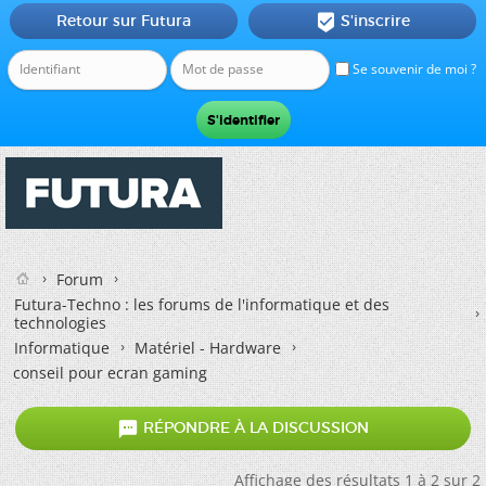
Retour sur Futura
S'inscrire

Se souvenir de moi ?
Forum
Futura-Techno : les forums de l'informatique et des
technologies
Informatique
Matériel - Hardware
conseil pour ecran gaming

RÉPONDRE À LA DISCUSSION
Affichage des résultats 1 à 2 sur 2