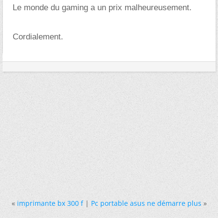
Le monde du gaming a un prix malheureusement.
Cordialement.
«
imprimante bx 300 f
|
Pc portable asus ne démarre plus
»