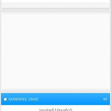
01/09/2015,
21h22
#2
invite519aafc0