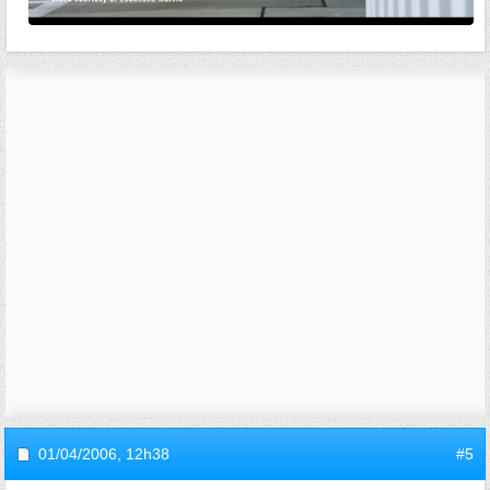
01/04/2006,
12h38
#5