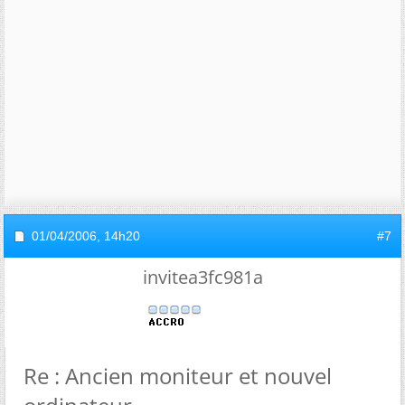
01/04/2006,
14h20
#7
invitea3fc981a
Re : Ancien moniteur et nouvel