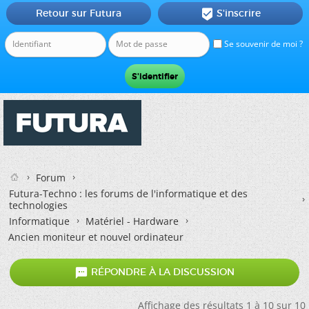
Retour sur Futura
S'inscrire

Se souvenir de moi ?
Forum
Futura-Techno : les forums de l'informatique et des
technologies
Informatique
Matériel - Hardware
Ancien moniteur et nouvel ordinateur

RÉPONDRE À LA DISCUSSION
Affichage des résultats 1 à 10 sur 10