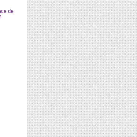
ace de
?