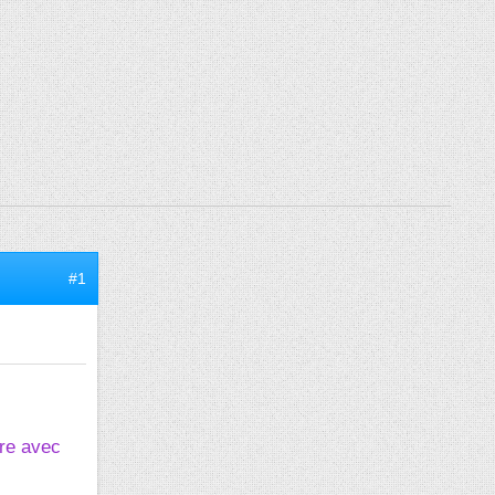
#1
dre avec