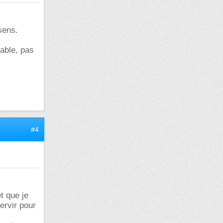
sens.
sable, pas
#4
t que je
ervir pour