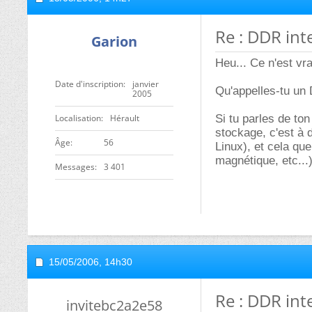
Re : DDR int
Garion
Heu... Ce n'est vr
Date d'inscription
janvier
Qu'appelles-tu un
2005
Localisation
Hérault
Si tu parles de to
stockage, c'est à d
ge
56
Linux), et cela qu
magnétique, etc...)
Messages
3 401
15/05/2006,
14h30
Re : DDR int
invitebc2a2e58