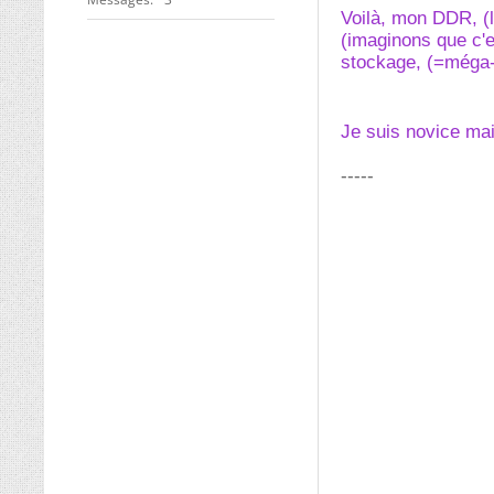
Voilà, mon DDR, (l
(imaginons que c'e
stockage, (=méga-c
Je suis novice ma
-----