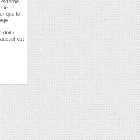
 externe :
e le
ur que le
tage
 doit il
 auquel est