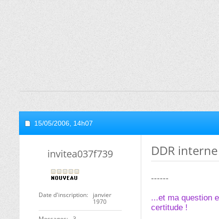
15/05/2006,
14h07
DDR interne 
invitea037f739
------
Date d'inscription
janvier
...et ma question 
1970
certitude !
Messages
3