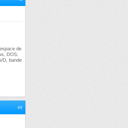
l espace de
ows, DOS,
 DVD, bande
#3