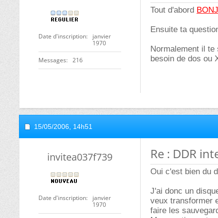
Tout d'abord
BON
Ensuite ta questio
Date d'inscription
janvier
1970
Normalement il te s
besoin de dos ou 
Messages
216
15/05/2006,
14h51
Re : DDR int
invitea037f739
Oui c'est bien du 
J'ai donc un disqu
Date d'inscription
janvier
veux transformer e
1970
faire les sauvega