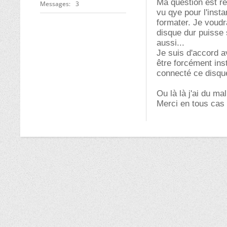
Ma question est re
Messages
3
vu qye pour l'instan
formater. Je voudra
disque dur puisse
aussi...
Je suis d'accord av
être forcément inst
connecté ce disqu
Ou là là j'ai du mal
Merci en tous cas