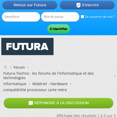
Retour sur Futura
S'inscrire

Se souvenir de moi ?
Forum
Futura-Techno : les forums de l'informatique et des
technologies
Informatique
Matériel - Hardware
compatibilité processeur carte mère

RÉPONDRE À LA DISCUSSION
Affichage des résultats 1 à 5 sur 5