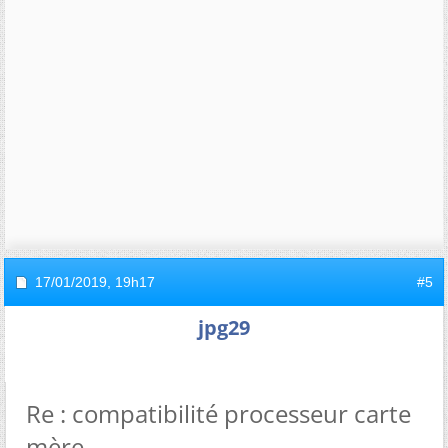
17/01/2019,
19h17
#5
jpg29
Re : compatibilité processeur carte
mère