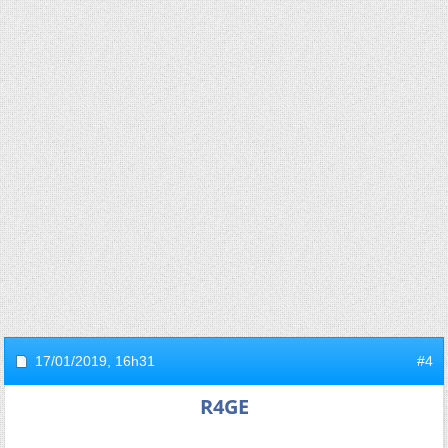
17/01/2019,
16h31
#4
R4GE