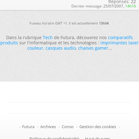
Réponses:
22
Dernier message:
25/07/2007,
14h16
Fuseau horaire GMT +1. Il est actuellement
15h04
.
Dans la rubrique
Tech
de Futura, découvrez nos
comparatifs
produits
sur l'informatique et les technologies :
imprimantes laser
couleur
,
casques audio
,
chaises gamer
...
-
Futura
-
Archives
-
Conso
-
Gestion des cookies
-
Politique de confidentialité
-
Haut de page