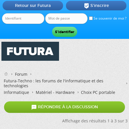
Retour sur Futura
S'inscrire

Se souvenir de moi ?
Forum
Futura-Techno : les forums de l'informatique et des
technologies
Informatique
Matériel - Hardware
Choix PC portable

RÉPONDRE À LA DISCUSSION
Affichage des résultats 1 à 3 sur 3