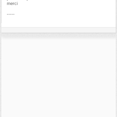
merci
-----