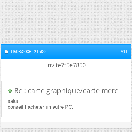
19/08/2006,
21h00
#11
invite7f5e7850
Re : carte graphique/carte mere
salut.
conseil ! acheter un autre PC.