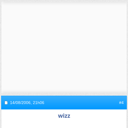
14/08/2006,
21h06
#4
wizz