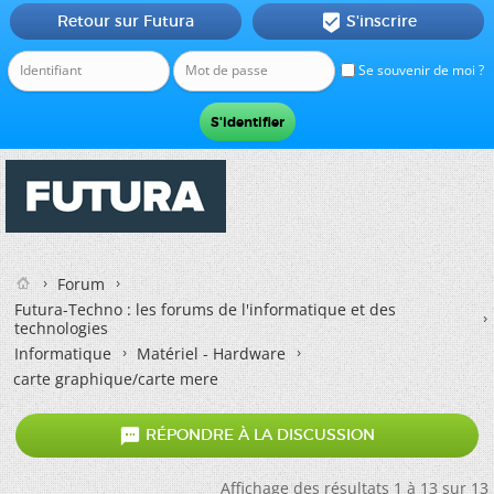
Retour sur Futura
S'inscrire

Se souvenir de moi ?
Forum
Futura-Techno : les forums de l'informatique et des
technologies
Informatique
Matériel - Hardware
carte graphique/carte mere

RÉPONDRE À LA DISCUSSION
Affichage des résultats 1 à 13 sur 13