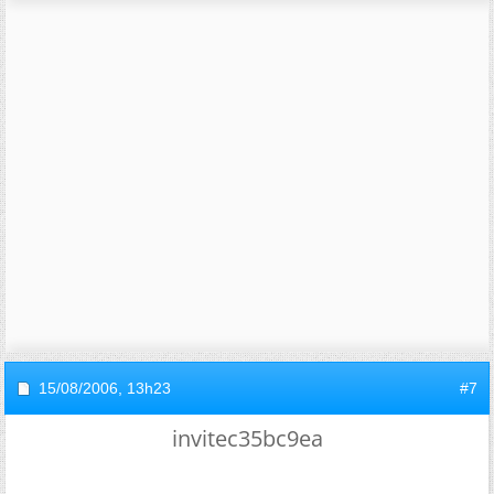
15/08/2006,
13h23
#7
invitec35bc9ea