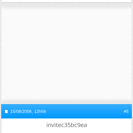
15/08/2006,
12h56
#5
invitec35bc9ea