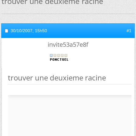
trouver une deuxieme racine
30/10/2007,
15h50
#1
invite53a57e8f
trouver une deuxieme racine