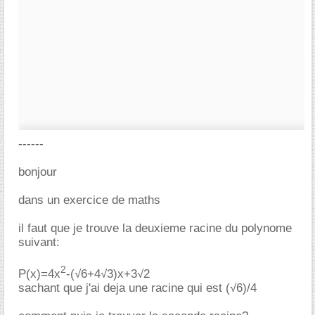
------
bonjour
dans un exercice de maths
il faut que je trouve la deuxieme racine du polynome
suivant:
2
P(x)=4x
-(√6+4√3)x+3√2
sachant que j'ai deja une racine qui est (√6)/4