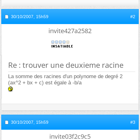
30/10/2007,
15h59
#2
invite427a2582
Re : trouver une deuxieme racine
La somme des racines d'un polynome de degré 2
(ax^2 + bx + c) est égale à -b/a
30/10/2007,
15h59
#3
invite03f2c9c5