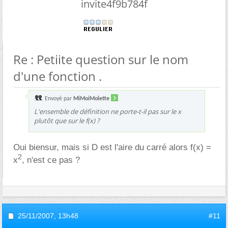
invite4f9b784f
Re : Petiite question sur le nom
d'une fonction .
Envoyé par
MiMoiMolette
L'ensemble de définition ne porte-t-il pas sur le x
plutôt que sur le f(x) ?
Oui biensur, mais si D est l'aire du carré alors f(x) =
2
x
, n'est ce pas ?
25/11/2007,
13h48
#11