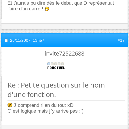
Et t'aurais pu dire dès le début que D représentait
l'aire d'un carré !
25/11/2007,
13h57
#17
invite72522688
Re : Petite question sur le nom
d'une fonction.
J`comprend riien du tout xD
C`est logique mais j`y arrive pas :'(