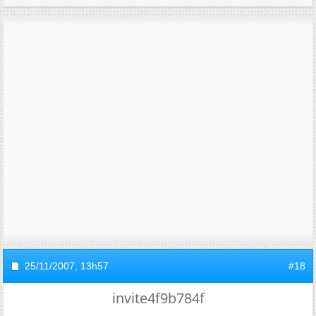
25/11/2007,
13h57
#18
invite4f9b784f