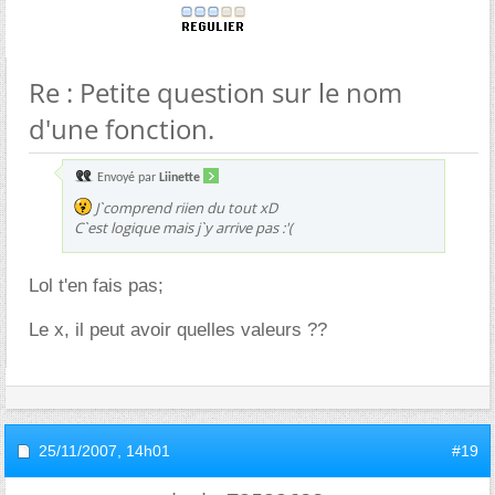
Re : Petite question sur le nom
d'une fonction.
Envoyé par
Liinette
J`comprend riien du tout xD
C`est logique mais j`y arrive pas :'(
Lol t'en fais pas;
Le x, il peut avoir quelles valeurs ??
25/11/2007,
14h01
#19