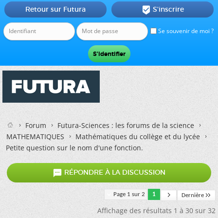
Retour sur Futura
S'inscrire

Se souvenir de moi ?
Forum
Futura-Sciences : les forums de la science
MATHEMATIQUES
Mathématiques du collège et du lycée
Petite question sur le nom d'une fonction.

RÉPONDRE À LA DISCUSSION
Page 1 sur 2
1
Dernière
Affichage des résultats 1 à 30 sur 32