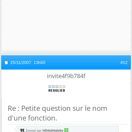
25/11/2007,
13h50
#12
invite4f9b784f
Re : Petite question sur le nom
d'une fonction.
Envoyé par
MiMoiMolette