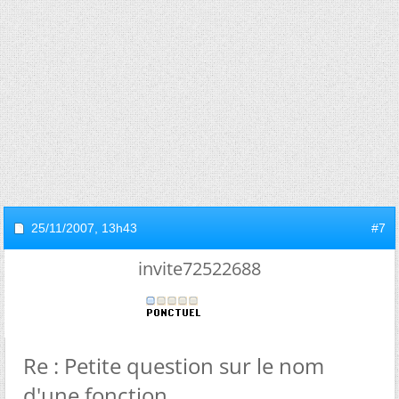
25/11/2007,
13h43
#7
invite72522688
Re : Petite question sur le nom
d'une fonction.