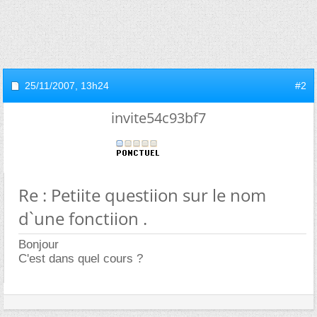
25/11/2007,
13h24
#2
invite54c93bf7
Re : Petiite questiion sur le nom
d`une fonctiion .
Bonjour
C'est dans quel cours ?