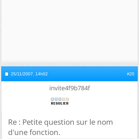
25/11/2007,
14h02
#20
invite4f9b784f
Re : Petite question sur le nom
d'une fonction.