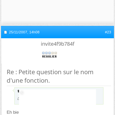
25/11/2007,
14h08
#23
invite4f9b784f
Re : Petite question sur le nom
d'une fonction.
Envoyé par
Liinette
Donc j'en aii aucune iidée
Eh bien tu deverais