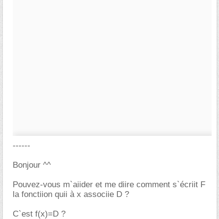
------
Bonjour ^^
Pouvez-vous m`aiider et me diire comment s`écriit F
la fonctiion quii à x associie D ?
C`est f(x)=D ?