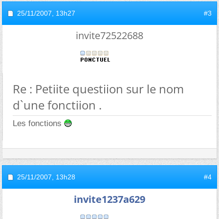
25/11/2007,
13h27
#3
invite72522688
Re : Petiite questiion sur le nom
d`une fonctiion .
Les fonctions
25/11/2007,
13h28
#4
invite1237a629