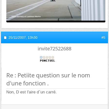
25/11/2007,
13h30
#5
invite72522688
Re : Petiite question sur le nom
d'une fonction .
Non, D est l'aire d`un carré.