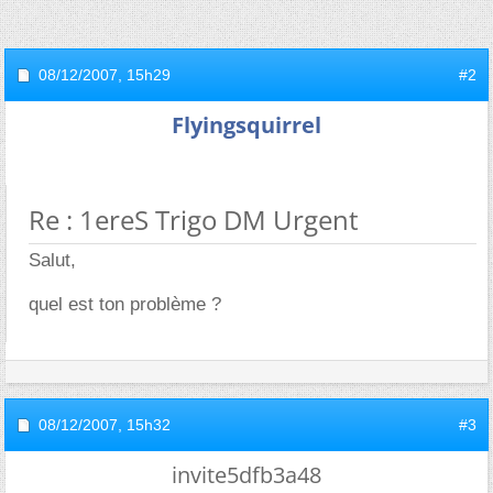
08/12/2007,
15h29
#2
Flyingsquirrel
Re : 1ereS Trigo DM Urgent
Salut,
quel est ton problème ?
08/12/2007,
15h32
#3
invite5dfb3a48