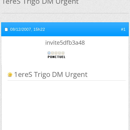
1ereS Trigo DM Urgent
08/12/2007,
15h22
#1
invite5dfb3a48
1ereS Trigo DM Urgent