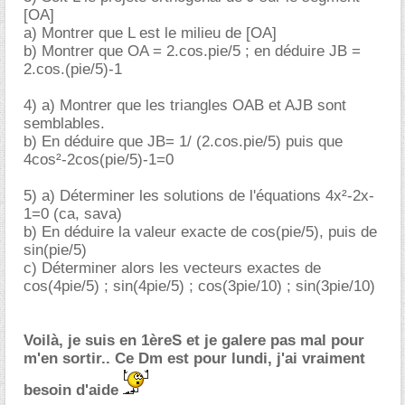
[OA]
a) Montrer que L est le milieu de [OA]
b) Montrer que OA = 2.cos.pie/5 ; en déduire JB =
2.cos.(pie/5)-1
4) a) Montrer que les triangles OAB et AJB sont
semblables.
b) En déduire que JB= 1/ (2.cos.pie/5) puis que
4cos²-2cos(pie/5)-1=0
5) a) Déterminer les solutions de l'équations 4x²-2x-
1=0 (ca, sava)
b) En déduire la valeur exacte de cos(pie/5), puis de
sin(pie/5)
c) Déterminer alors les vecteurs exactes de
cos(4pie/5) ; sin(4pie/5) ; cos(3pie/10) ; sin(3pie/10)
Voilà, je suis en 1èreS et je galere pas mal pour
m'en sortir.. Ce Dm est pour lundi, j'ai vraiment
besoin d'aide