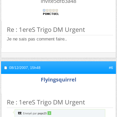
invite5dfb3a48
Re : 1ereS Trigo DM Urgent
Je ne sais pas comment faire..
08/12/2007,
15h48
#6
Flyingsquirrel
Re : 1ereS Trigo DM Urgent
Envoyé par
pops25