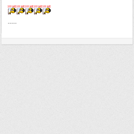
-----