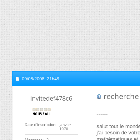
09/08/2008,
21h49
recherche 
invitedef478c6
------
Date d'inscription
janvier
salut tout le mond
1970
j'ai besoin de votr
mathématiques et l
Messages
3