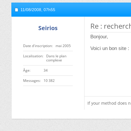
11/08/2008,
07h55
Re : recherc
Seirios
Bonjour,
Date d'inscription
mai 2005
Voici un bon site :
Localisation
Dans le plan
complexe
ge
34
Messages
10 382
If your method does n