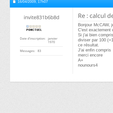
16/04/2009,
17h07
Re : calcul 
invite831b6b8d
Bonjour McCAW, je
C'est exactement c
Si j'ai bien compris
Date d'inscription
janvier
diviser par 100 (=1
1970
ce résultat.
J'ai enfin compris
Messages
83
merci encore
A+
nounours4