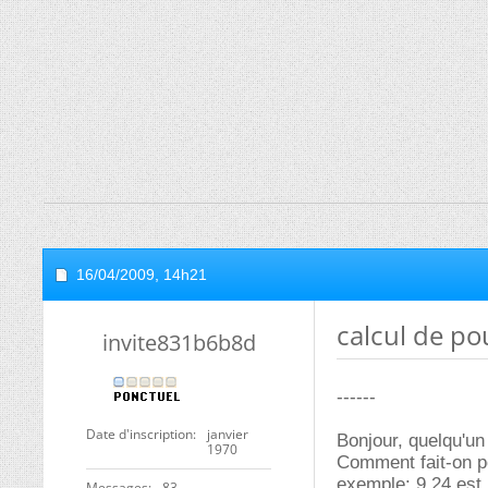
16/04/2009,
14h21
calcul de p
invite831b6b8d
------
Date d'inscription
janvier
Bonjour, quelqu'un 
1970
Comment fait-on po
exemple: 9.24 est
Messages
83