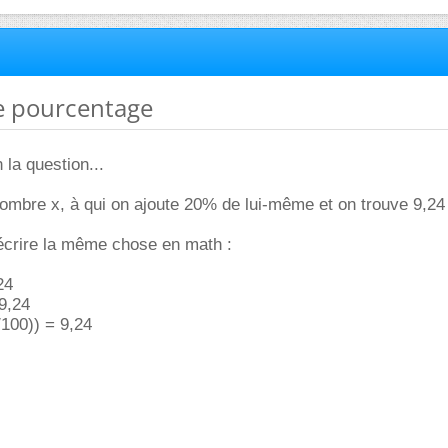
de pourcentage
la question...
nombre x, à qui on ajoute 20% de lui-même et on trouve 9,24
e récrire la même chose en math :
24
 9,24
/100)) = 9,24