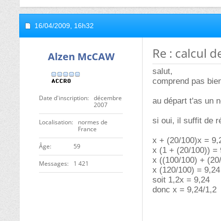
16/04/2009,
16h32
Re : calcul 
Alzen McCAW
salut,
comprend pas bien 
Date d'inscription
décembre
au départ t'as un 
2007
si oui, il suffit d
Localisation
normes de
France
x + (20/100)x = 9,
ge
59
x (1 + (20/100)) =
x ((100/100) + (20
Messages
1 421
x (120/100) = 9,24
soit 1,2x = 9,24
donc x = 9,24/1,2