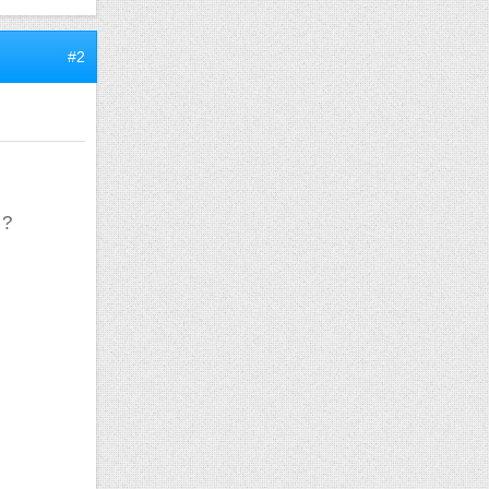
#2
 ?