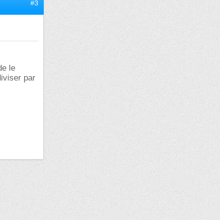
#3
de le
diviser par