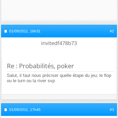
01/09/2011,
16h31
#2
invitedf478b73
Re : Probabilités, poker
Salut, il faut nous préciser quelle étape du jeu; le flop
ou le turn ou la river svp
01/09/2011,
17h45
#3