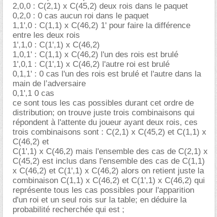
2,0,0 : C(2,1) x C(45,2) deux rois dans le paquet
0,2,0 : 0 cas aucun roi dans le paquet
1,1',0 : C(1,1) x C(46,2) 1' pour faire la différence
entre les deux rois
1',1,0 : C(1',1) x C(46,2)
1,0,1' : C(1,1) x C(46,2) l'un des rois est brulé
1',0,1 : C(1',1) x C(46,2) l'autre roi est brulé
0,1,1' : 0 cas l'un des rois est brulé et l'autre dans la
main de l’adversaire
0,1',1 0 cas
ce sont tous les cas possibles durant cet ordre de
distribution; on trouve juste trois combinaisons qui
répondent à l'attente du joueur ayant deux rois, ces
trois combinaisons sont : C(2,1) x C(45,2) et C(1,1) x
C(46,2) et
C(1',1) x C(46,2) mais l'ensemble des cas de C(2,1) x
C(45,2) est inclus dans l'ensemble des cas de C(1,1)
x C(46,2) et C(1',1) x C(46,2) alors on retient juste la
combinaison C(1,1) x C(46,2) et C(1',1) x C(46,2) qui
représente tous les cas possibles pour l'apparition
d'un roi et un seul rois sur la table; en déduire la
probabilité recherchée qui est ;