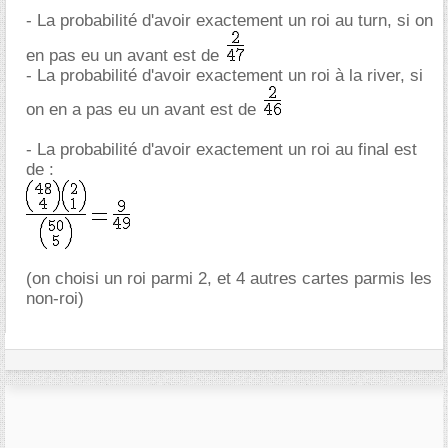
- La probabilité d'avoir exactement un roi au turn, si on
en pas eu un avant est de
- La probabilité d'avoir exactement un roi à la river, si
on en a pas eu un avant est de
- La probabilité d'avoir exactement un roi au final est
de :
(on choisi un roi parmi 2, et 4 autres cartes parmis les
non-roi)