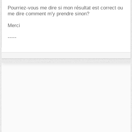
Pourriez-vous me dire si mon résultat est correct ou
me dire comment m'y prendre sinon?
Merci
-----