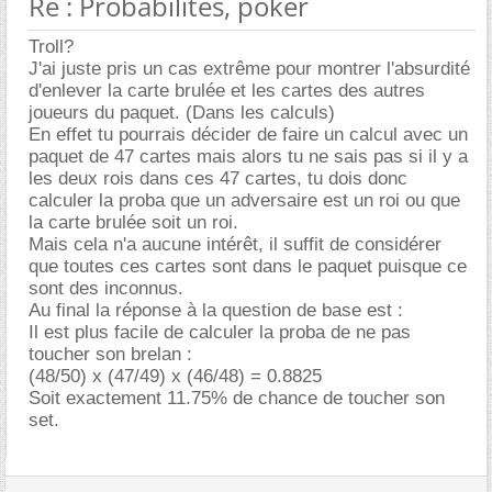
Re : Probabilités, poker
Troll?
J'ai juste pris un cas extrême pour montrer l'absurdité
d'enlever la carte brulée et les cartes des autres
joueurs du paquet. (Dans les calculs)
En effet tu pourrais décider de faire un calcul avec un
paquet de 47 cartes mais alors tu ne sais pas si il y a
les deux rois dans ces 47 cartes, tu dois donc
calculer la proba que un adversaire est un roi ou que
la carte brulée soit un roi.
Mais cela n'a aucune intérêt, il suffit de considérer
que toutes ces cartes sont dans le paquet puisque ce
sont des inconnus.
Au final la réponse à la question de base est :
Il est plus facile de calculer la proba de ne pas
toucher son brelan :
(48/50) x (47/49) x (46/48) = 0.8825
Soit exactement 11.75% de chance de toucher son
set.