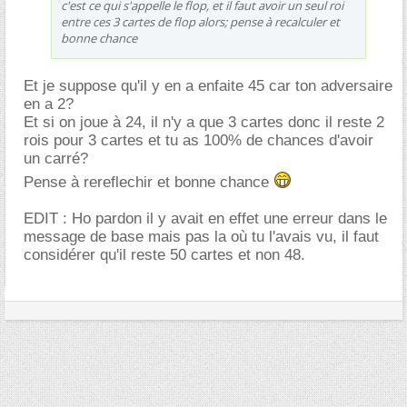
c'est ce qui s'appelle le flop, et il faut avoir un seul roi
entre ces 3 cartes de flop alors; pense à recalculer et
bonne chance
Et je suppose qu'il y en a enfaite 45 car ton adversaire
en a 2?
Et si on joue à 24, il n'y a que 3 cartes donc il reste 2
rois pour 3 cartes et tu as 100% de chances d'avoir
un carré?
Pense à rereflechir et bonne chance
EDIT : Ho pardon il y avait en effet une erreur dans le
message de base mais pas la où tu l'avais vu, il faut
considérer qu'il reste 50 cartes et non 48.