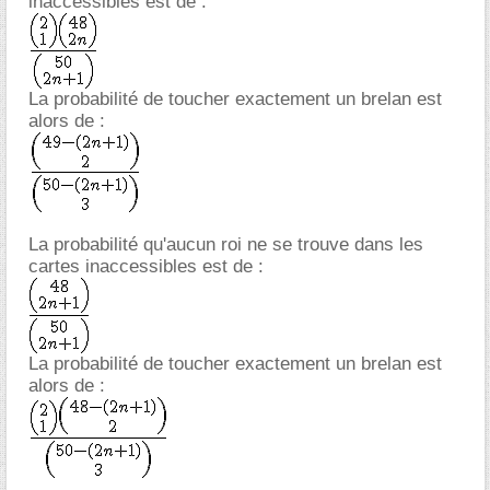
inaccessibles est de :
La probabilité de toucher exactement un brelan est
alors de :
La probabilité qu'aucun roi ne se trouve dans les
cartes inaccessibles est de :
La probabilité de toucher exactement un brelan est
alors de :