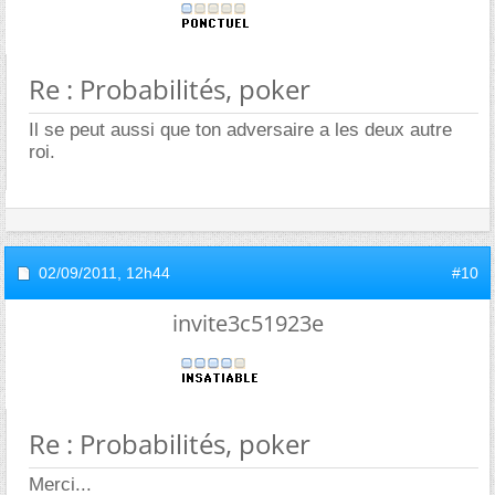
Re : Probabilités, poker
Il se peut aussi que ton adversaire a les deux autre
roi.
02/09/2011,
12h44
#10
invite3c51923e
Re : Probabilités, poker
Merci...