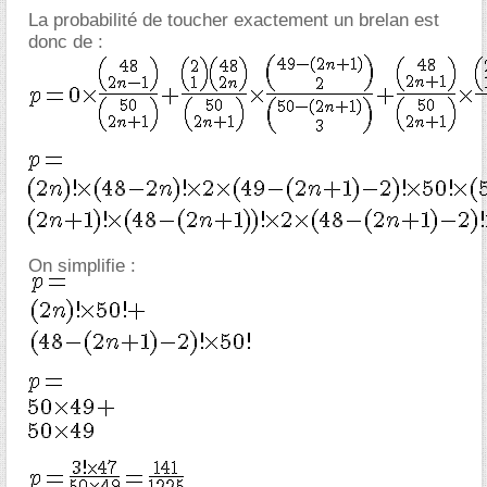
La probabilité de toucher exactement un brelan est
donc de :
On simplifie :