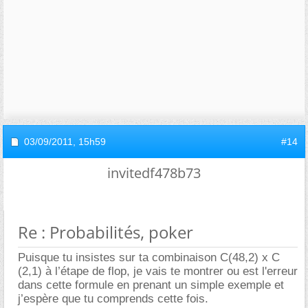
03/09/2011,
15h59
#14
invitedf478b73
Re : Probabilités, poker
Puisque tu insistes sur ta combinaison C(48,2) x C
(2,1) à l’étape de flop, je vais te montrer ou est l'erreur
dans cette formule en prenant un simple exemple et
j’espère que tu comprends cette fois.