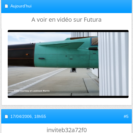
Aujourd'hui
A voir en vidéo sur Futura
17/04/2006,
18h55
#5
inviteb32a72f0