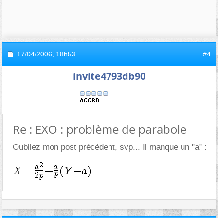
17/04/2006,
18h53
#4
invite4793db90
Re : EXO : problème de parabole
Oubliez mon post précédent, svp... Il manque un "a" :