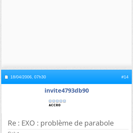
18/04/2006,
07h30
#14
invite4793db90
Re : EXO : problème de parabole