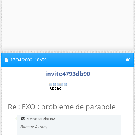
17/04/2006,
18h59
#6
invite4793db90
Re : EXO : problème de parabole
Envoyé par
zino102
Bonsoir à tous,