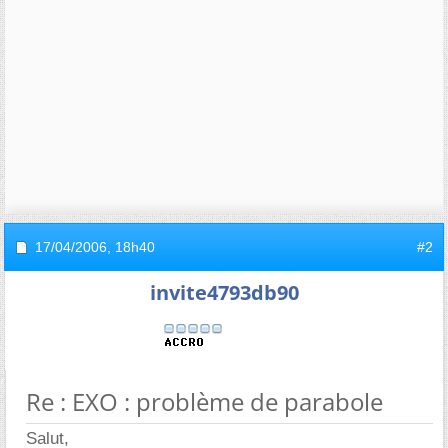
17/04/2006,
18h40
#2
invite4793db90
Re : EXO : problème de parabole
Salut,