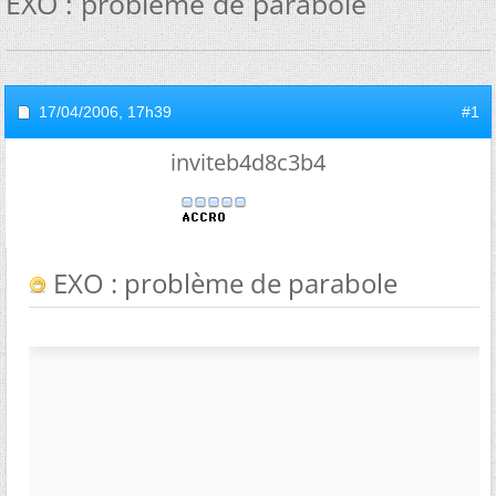
EXO : problème de parabole
17/04/2006,
17h39
#1
inviteb4d8c3b4
EXO : problème de parabole