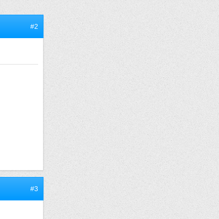
#2
#3