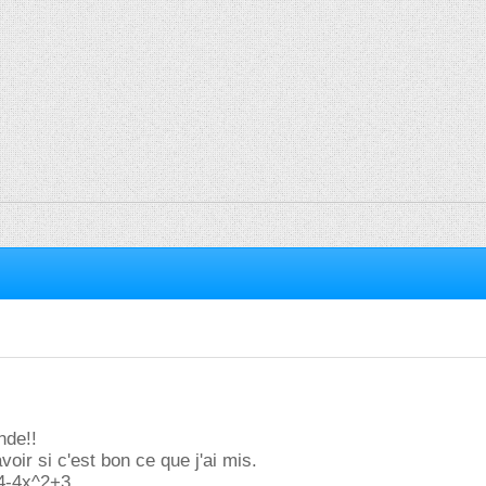
nde!!
oir si c'est bon ce que j'ai mis.
^4-4x^2+3