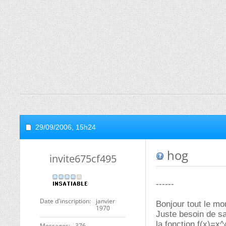
29/09/2006,
15h24
hog
invite675cf495
------
Date d'inscription
janvier
Bonjour tout le mo
1970
Juste besoin de sav
la fonction f(x)=x
Messages
376