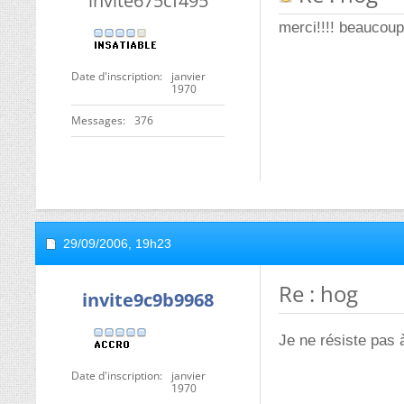
invite675cf495
merci!!!! beaucoup
Date d'inscription
janvier
1970
Messages
376
29/09/2006,
19h23
Re : hog
invite9c9b9968
Je ne résiste pas à 
Date d'inscription
janvier
1970