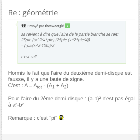
Re : géométrie
Envoyé par
thesweetgirl
sa revient à dire que l'aire de la partie blanche se rait:
25pie-((x^2/4*pie)-(25pie-(x^2*pie/4))
= (-pie(x^2-100))/2
c'est sa?
Hormis le fait que l'aire du deuxième demi-disque est
fausse, il y a une faute de signe.
C'est : A = A
- (A
+ A
)
tot
1
2
Pour l'aire du 2ème demi-disque : (a-b)² n'est pas égal
à a²-b²
Remarque : c'est "pi"