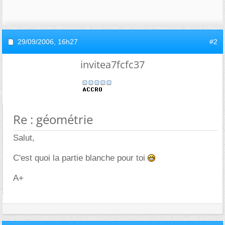
29/09/2006,
16h27
#2
invitea7fcfc37
Re : géométrie
Salut,
C'est quoi la partie blanche pour toi
A+