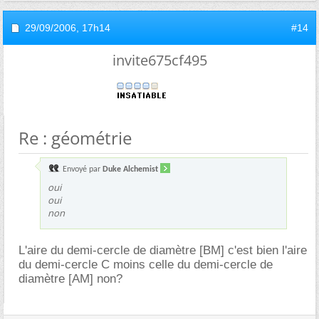
29/09/2006,
17h14
#14
invite675cf495
Re : géométrie
Envoyé par
Duke Alchemist
oui
oui
non
L'aire du demi-cercle de diamètre [BM] c'est bien l'aire
du demi-cercle C moins celle du demi-cercle de
diamètre [AM] non?