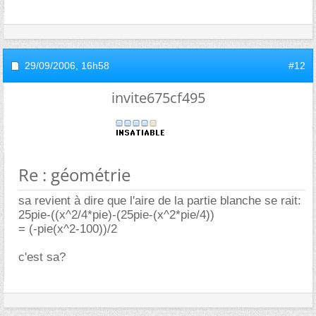
29/09/2006,
16h58
#12
invite675cf495
Re : géométrie
sa revient à dire que l'aire de la partie blanche se rait:
25pie-((x^2/4*pie)-(25pie-(x^2*pie/4))
= (-pie(x^2-100))/2
c'est sa?