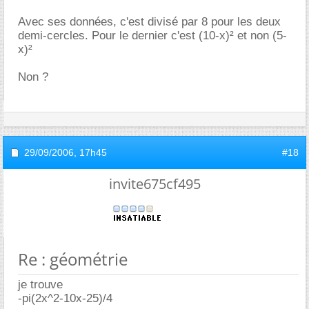
Avec ses données, c'est divisé par 8 pour les deux
demi-cercles. Pour le dernier c'est (10-x)² et non (5-
x)²
Non ?
29/09/2006,
17h45
#18
invite675cf495
Re : géométrie
je trouve
-pi(2x^2-10x-25)/4