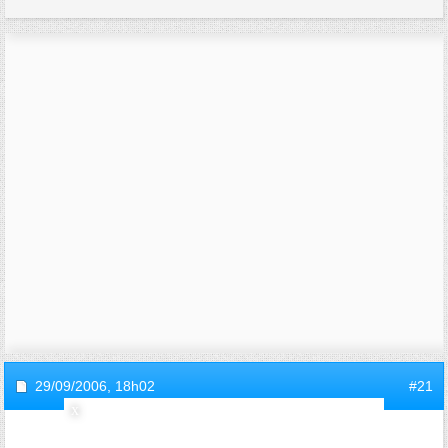
29/09/2006,
18h02
#21
invite675cf495