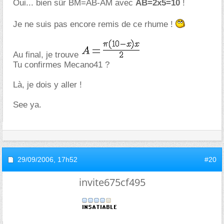
Oui... bien sûr BM=AB-AM avec
AB=2x5=10
!
Je ne suis pas encore remis de ce rhume !
Au final, je trouve
Tu confirmes Mecano41 ?
Là, je dois y aller !
See ya.
29/09/2006,
17h52
#20
invite675cf495