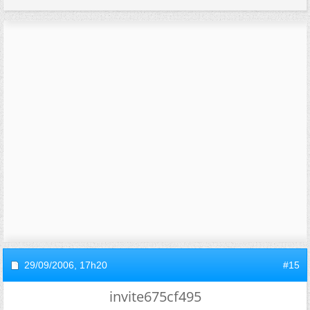
29/09/2006,
17h20
#15
invite675cf495