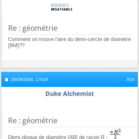
Re : géométrie
Comment on trouve l'aire du demi-cercle de diametre
[BM]??
29/09/2006,
17h24
#16
Duke Alchemist
Re : géométrie
Demi-disque de diamètre [AB] de rayon R :