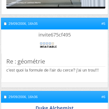
29/09/2006,
16h35
#5
invite675cf495
Re : géométrie
c'est quoi la formule de l'air du cerce? j'ai un trou!!!
29/09/2006,
16h36
#6
Duke Alchemist