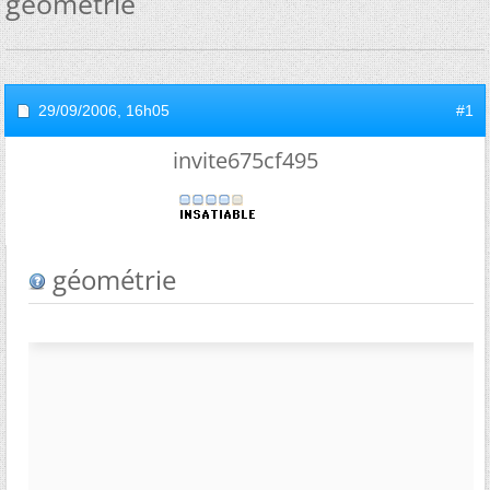
géométrie
29/09/2006,
16h05
#1
invite675cf495
géométrie