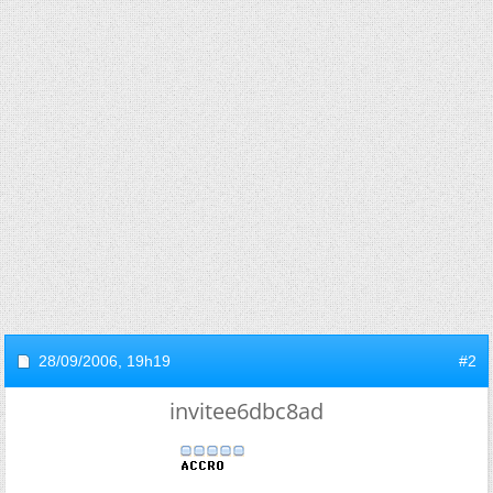
28/09/2006,
19h19
#2
invitee6dbc8ad