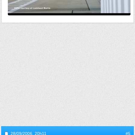
28/09/2006,
20h11
#5