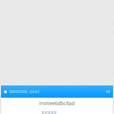
30/09/2006,
11h23
#9
invitee6dbc8ad