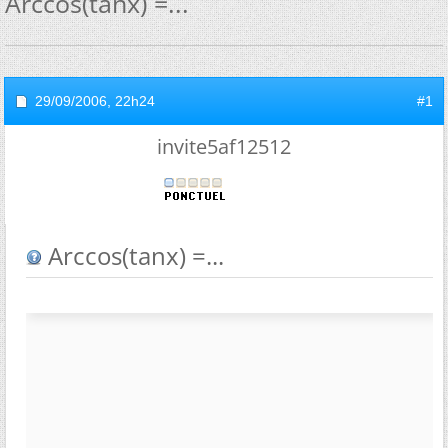
Arccos(tanx) =...
29/09/2006,
22h24
#1
invite5af12512
Arccos(tanx) =...