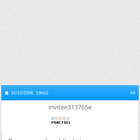
16/10/2006,
19h02
#4
invitee313765e