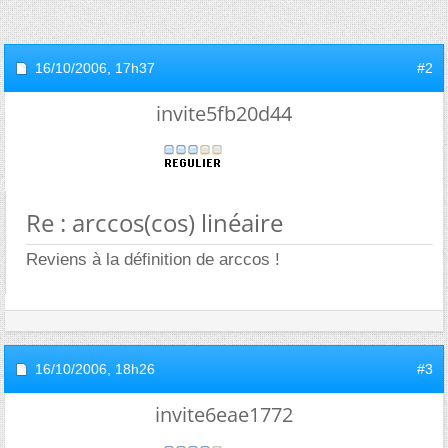
16/10/2006,
17h37
#2
invite5fb20d44
Re : arccos(cos) linéaire
Reviens à la définition de arccos !
16/10/2006,
18h26
#3
invite6eae1772