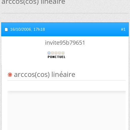
arccos(cos) linéaire
16/10/2006,
17h18
#1
invite95b79651
arccos(cos) linéaire