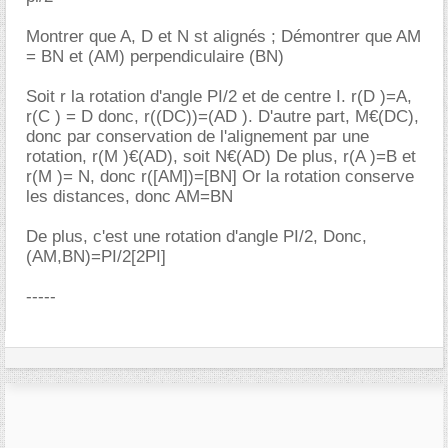
Montrer que A, D et N st alignés ; Démontrer que AM
= BN et (AM) perpendiculaire (BN)
Soit r la rotation d'angle PI/2 et de centre I. r(D )=A,
r(C ) = D donc, r((DC))=(AD ). D'autre part, M€(DC),
donc par conservation de l'alignement par une
rotation, r(M )€(AD), soit N€(AD) De plus, r(A )=B et
r(M )= N, donc r([AM])=[BN] Or la rotation conserve
les distances, donc AM=BN
De plus, c'est une rotation d'angle PI/2, Donc,
(AM,BN)=PI/2[2PI]
-----