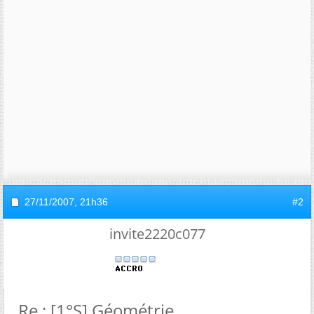
27/11/2007,
21h36
#2
invite2220c077
Re : [1°S] Géométrie