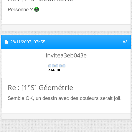
Personne ?
28/11/2007,
07h55
#3
invitea3eb043e
Re : [1°S] Géométrie
Semble OK, un dessin avec des couleurs serait joli.