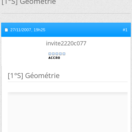
[1°S] Géométrie
27/11/2007,
19h25
#1
invite2220c077
[1°S] Géométrie