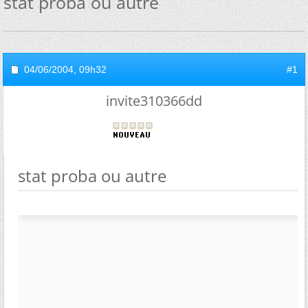
stat proba ou autre
04/06/2004,
09h32
#1
invite310366dd
stat proba ou autre