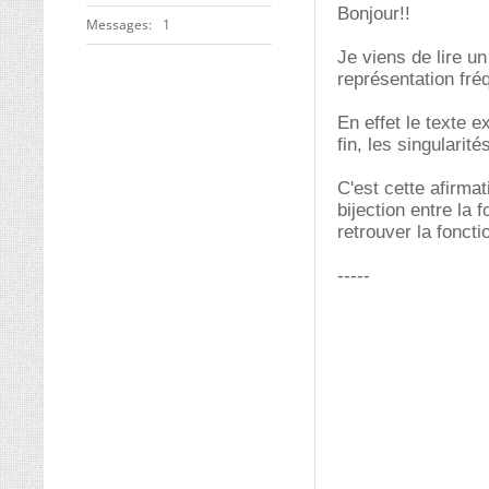
Bonjour!!
Messages
1
Je viens de lire u
représentation fré
En effet le texte 
fin, les singularit
C'est cette afirma
bijection entre la 
retrouver la foncti
-----