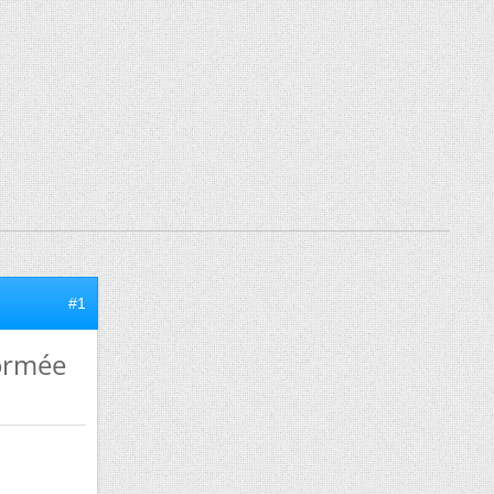
#1
formée