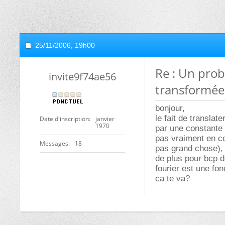
25/11/2006,
19h00
Re : Un pro
invite9f74ae56
transformée 
bonjour,
le fait de translat
Date d'inscription
janvier
1970
par une constante 
pas vraiment en co
Messages
18
pas grand chose), d
de plus pour bcp d
fourier est une fon
ca te va?