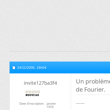
24/11/2006,
18h04
Un probléme
invite127ba3f4
de Fourier.
------
Date d'inscription
janvier
1970