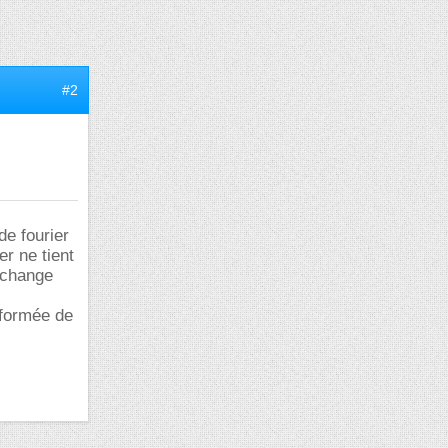
#2
de fourier
r ne tient
 change
sformée de