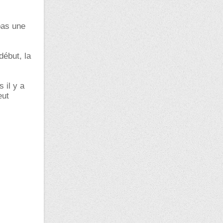
pas une
début, la
 il y a
eut