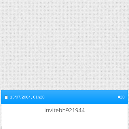
13/07/2004,
01h20
#20
invitebb921944