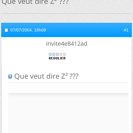
Que veut dire Z² ???
07/07/2004,
18h08
#1
invite4e8412ad
Que veut dire Z² ???