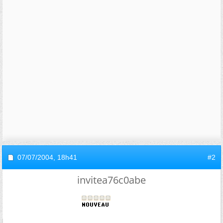
07/07/2004,
18h41
#2
invitea76c0abe