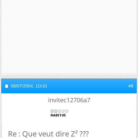
08/07/2004,
11h31
#8
invitec12706a7
Re : Que veut dire Z² ???