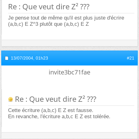
Re : Que veut dire Z² ???
Je pense tout de même qu'il est plus juste d'écrire
(a,b,c) E Z^3 plutôt que (a,b,c) E Z
13/07/2004,
01h23
#21
invite3bc71fae
Re : Que veut dire Z² ???
Cette écriture (a,b,c) E Z est fausse.
En revanche, l'écriture a,b,c E Z est tolérée.