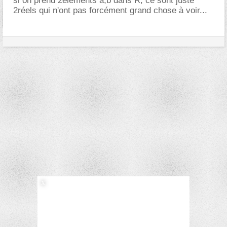
si on prend 2éléments a,b dans R, ce sont juste
2réels qui n'ont pas forcément grand chose à voir...