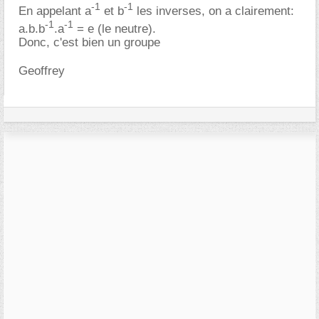
-1
-1
En appelant a
et b
les inverses, on a clairement:
-1
-1
a.b.b
.a
= e (le neutre).
Donc, c'est bien un groupe
Geoffrey