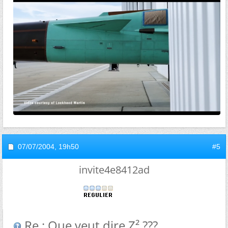
07/07/2004,
19h50
#5
invite4e8412ad
Re : Que veut dire Z² ???