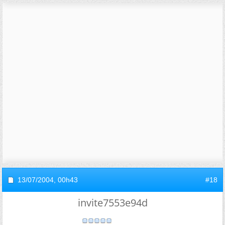
13/07/2004,
00h43
#18
invite7553e94d