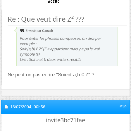
Re : Que veut dire Z² ???
Envoyé par
Ganash
Pour éviter les phrases pompeuses, on dira par
exemple :
Soit (a,b) E Z² (E = appartient mais y a pa le vrai
symbole la)
Lire : Soit a et b deux entiers relatifs
Ne peut on pas ecrire "Soient a,b € Z" ?
13/07/2004,
00h56
#19
invite3bc71fae