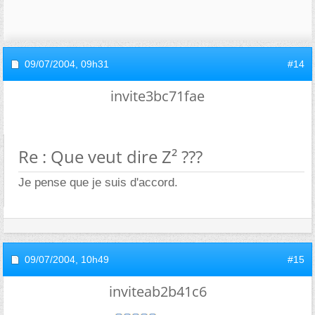
09/07/2004,
09h31
#14
invite3bc71fae
Re : Que veut dire Z² ???
Je pense que je suis d'accord.
09/07/2004,
10h49
#15
inviteab2b41c6