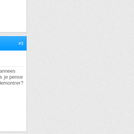
#3
 annees
is je pense
demontrer?