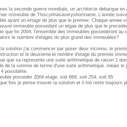
res la seconde guerre mondiale, un architecte debarque en 
emier immeuble de Thiscytihasaveryshortname. L'année suivan
le ayant un ertage de plus que le premier. Chaque annee voi
nouvel immeuble possedant un etgae de plus que le preceden
te que fin 2004, l'ensemble des immeubles possederont au t
 alors le noimbre d'etages du plus grand des immeubles?
 la solution j'ai commencer par poser deux inconnu. le premi
struction et le deuxieme le nombre d'etage du premier imme
ue que sa represente une suite arithmetique de raison 1 do
ule de la somme de terme d'une suite arithmetique. méais le
4 possibilite.
meuble posseder 2004 etage, soit 669, soit 254, soit 95
e fois je pense trouver la solution et il me reste toujours p