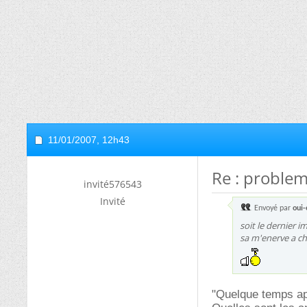
11/01/2007,
12h43
Re : proble
invité576543
Invité
Envoyé par
oui-
soit le dernier i
sa m'enerve a cha
"Quelque temps ap