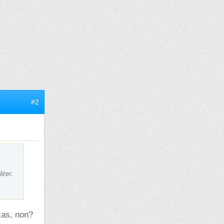
#2
iter.
cas, non?