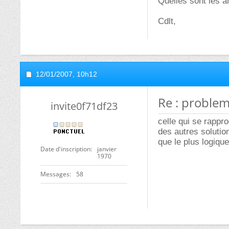
Quelles sont les 
Cdlt,
12/01/2007,
10h12
Re : proble
invite0f71df23
celle qui se rappr
des autres solutio
que le plus logiq
Date d'inscription
janvier
1970
Messages
58