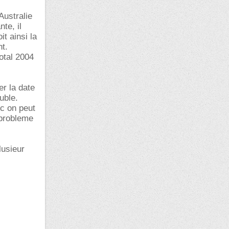
Australie
te, il
t ainsi la
t.
otal 2004
er la date
uble.
nc on peut
 probleme
lusieur