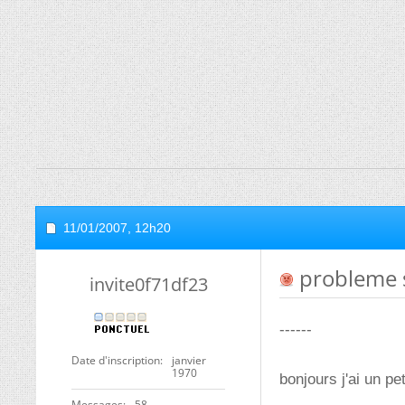
11/01/2007,
12h20
probleme s
invite0f71df23
------
Date d'inscription
janvier
1970
bonjours j'ai un pe
Messages
58