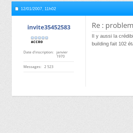
12/01/2007,
11h02
Re : proble
invite35452583
Il y aussi la crédi
building fait 102 é
Date d'inscription
janvier
1970
Messages
2 523