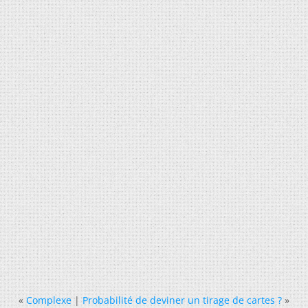
«
Complexe
|
Probabilité de deviner un tirage de cartes ?
»