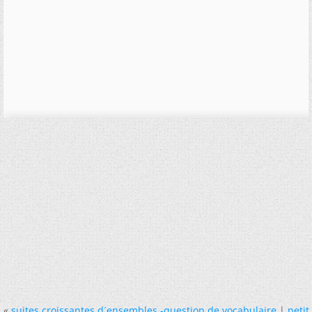
«
suites croissantes d´ensembles -question de vocabulaire
|
petit