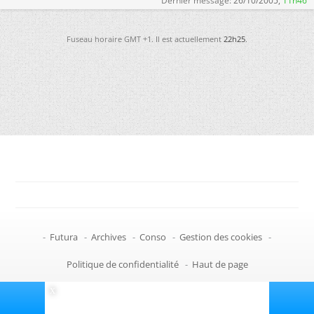
Dernier message:
26/10/2005,
11h46
Fuseau horaire GMT +1. Il est actuellement
22h25
.
-
Futura
-
Archives
-
Conso
-
Gestion des cookies
-
Politique de confidentialité
-
Haut de page