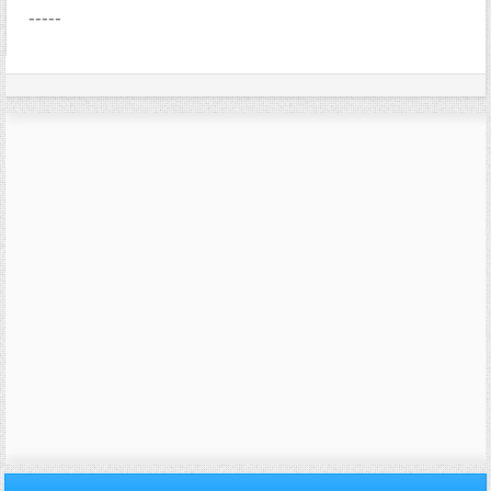
-----