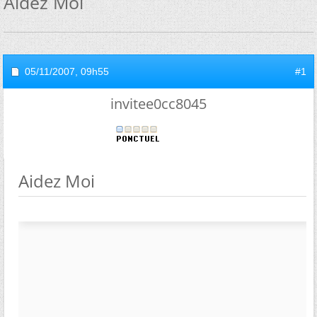
Aidez Moi
05/11/2007,
09h55
#1
invitee0cc8045
Aidez Moi