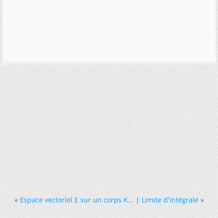
«
Espace vectoriel E sur un corps K...
|
Limite d'intégrale
»