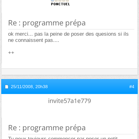
Re : programme prépa
ok merci... pas la peine de poser des quesions si ils
ne connaissent pas....
++
25/11/2008,
20h38
#4
invite57a1e779
Re : programme prépa
Tu peux toujours commencer par poser un petit