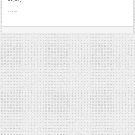
-----