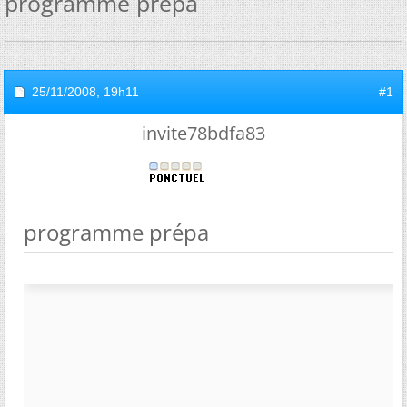
programme prépa
25/11/2008,
19h11
#1
invite78bdfa83
programme prépa