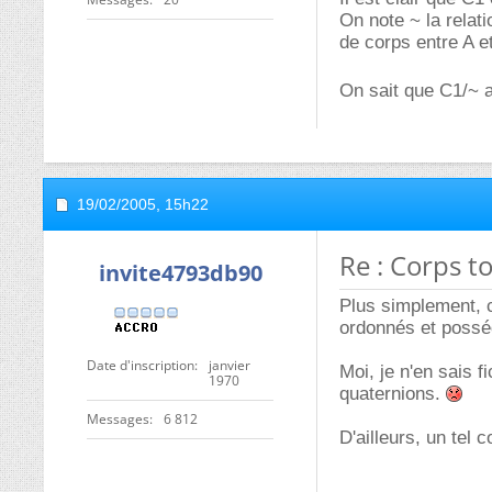
On note ~ la relati
de corps entre A et
On sait que C1/~ a
19/02/2005,
15h22
Re : Corps 
invite4793db90
Plus simplement, 
ordonnés et possé
Date d'inscription
janvier
Moi, je n'en sais 
1970
quaternions.
Messages
6 812
D'ailleurs, un tel 