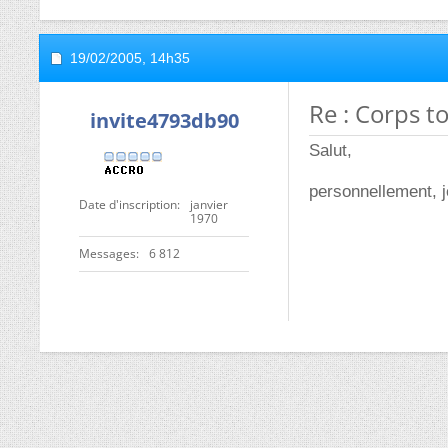
19/02/2005,
14h35
Re : Corps 
invite4793db90
Salut,
personnellement, j
Date d'inscription
janvier
1970
Messages
6 812