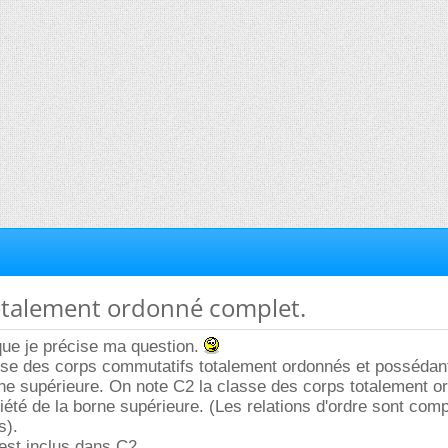
totalement ordonné complet.
 que je précise ma question.
sse des corps commutatifs totalement ordonnés et possédant
rne supérieure. On note C2 la classe des corps totalement o
iété de la borne supérieure. (Les relations d'ordre sont comp
s).
 est inclus dans C2.