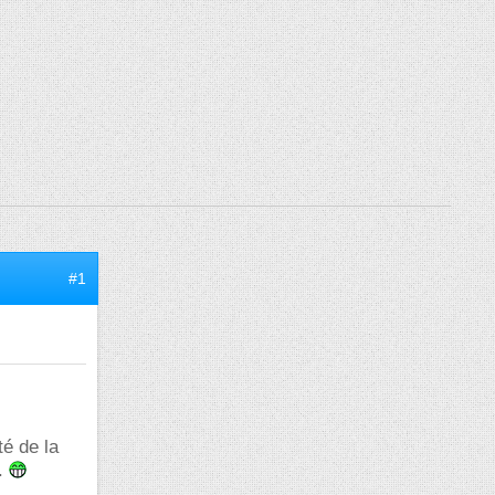
#1
té de la
e.