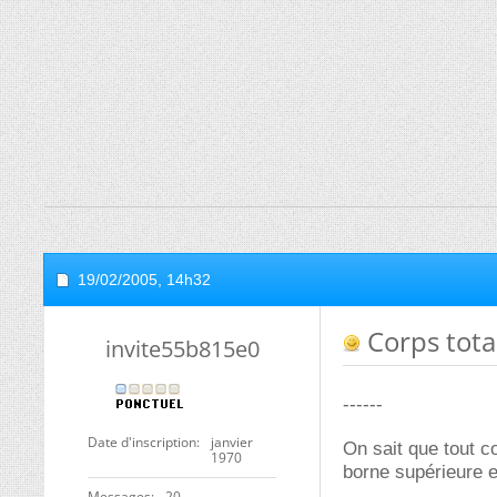
19/02/2005,
14h32
Corps tota
invite55b815e0
------
Date d'inscription
janvier
On sait que tout c
1970
borne supérieure e
Messages
20