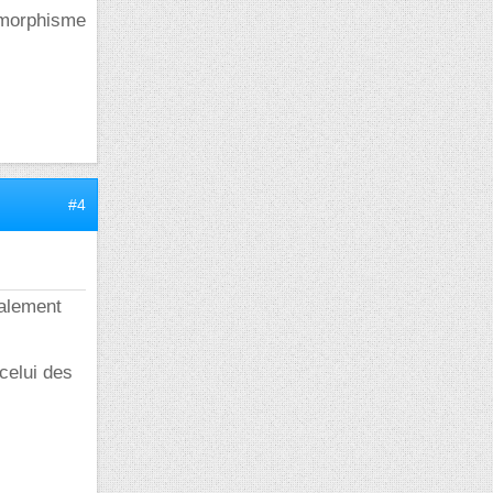
somorphisme
#4
talement
celui des