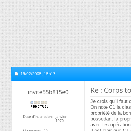
19/02/2005,
15h17
Re : Corps 
invite55b815e0
Je crois qu'il faut
On note C1 la cla
propriété de la bo
Date d'inscription
janvier
possédant la propr
1970
avec les opération
Il est clair que C1
Messages
20