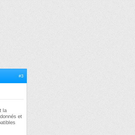
#3
 la
rdonnés et
atibles