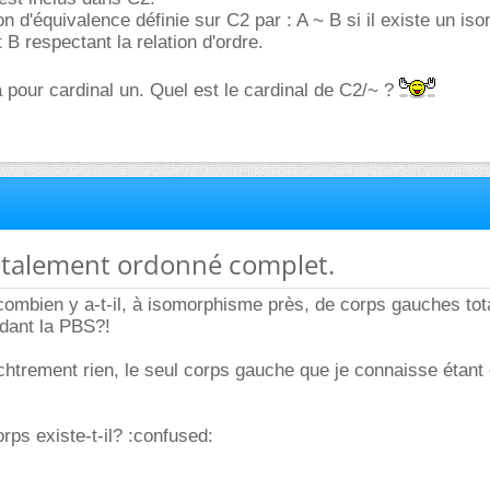
on d'équivalence définie sur C2 par : A ~ B si il existe un i
 B respectant la relation d'ordre.
 pour cardinal un. Quel est le cardinal de C2/~ ?
totalement ordonné complet.
combien y a-t-il, à isomorphisme près, de corps gauches to
dant la PBS?!
fichtrement rien, le seul corps gauche que je connaisse étant 
corps existe-t-il? :confused: