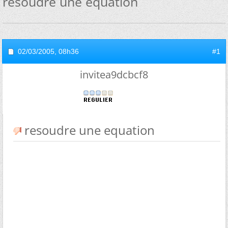
resoudre une equation
02/03/2005,
08h36
#1
invitea9dcbcf8
resoudre une equation