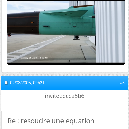
02/03/2005,
09h21
#5
inviteeecca5b6
Re : resoudre une equation