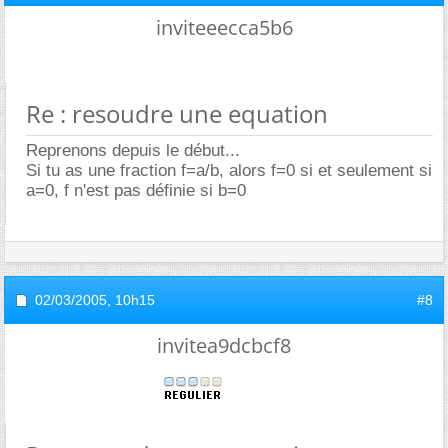
inviteeecca5b6
Re : resoudre une equation
Reprenons depuis le début...
Si tu as une fraction f=a/b, alors f=0 si et seulement si
a=0, f n'est pas définie si b=0
02/03/2005,
10h15
#8
invitea9dcbcf8