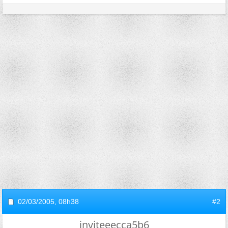
02/03/2005,
08h38
#2
inviteeecca5b6