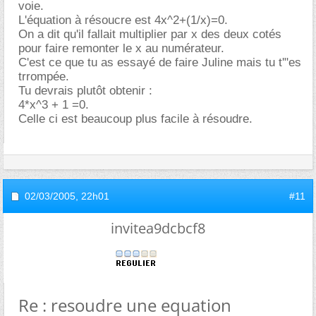
voie.
L'équation à résoucre est 4x^2+(1/x)=0.
On a dit qu'il fallait multiplier par x des deux cotés
pour faire remonter le x au numérateur.
C'est ce que tu as essayé de faire Juline mais tu t'"es
trrompée.
Tu devrais plutôt obtenir :
4*x^3 + 1 =0.
Celle ci est beaucoup plus facile à résoudre.
02/03/2005,
22h01
#11
invitea9dcbcf8
Re : resoudre une equation