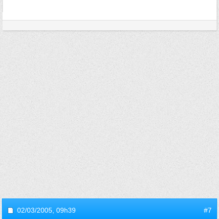
02/03/2005,
09h39
#7