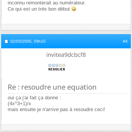
inconnu remonterait au numérateur.
Ce qui est un trés bon début
02/03/2005,
09h15
#4
invitea9dcbcf8
Re : resoudre une equation
oui ça j'ai fait ça donne :
(4x^3+1)/x
mais ensuite je n'arrive pas à resoudre ceci!