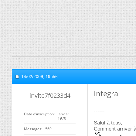
14/02/2009,
19h56
Integral
invite7f0233d4
------
Date d'inscription
janvier
1970
Salut à tous,
Comment arriver à 
Messages
560