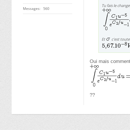
Tu fais le chang
Messages
560
Et
c'est toute
Oui mais comment 
??