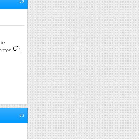
#2
 de
tantes
,
#3