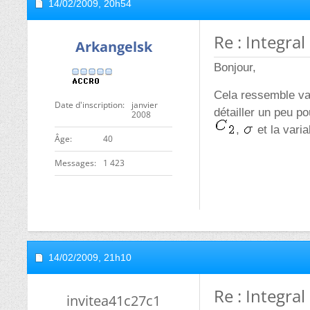
14/02/2009,
20h54
Re : Integral
Arkangelsk
Bonjour,
Cela ressemble va
Date d'inscription
janvier
détailler un peu p
2008
,
et la vari
ge
40
Messages
1 423
14/02/2009,
21h10
Re : Integral
invitea41c27c1