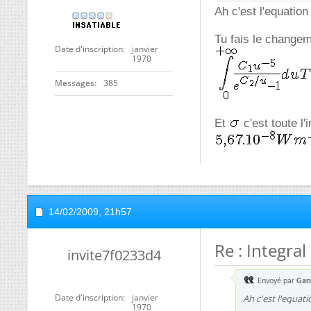
Ah c'est l'equatio
Tu fais le changem
Date d'inscription
janvier
1970
Messages
385
Et
c'est toute l'
14/02/2009,
21h57
Re : Integral
invite7f0233d4
Envoyé par
Gar
Date d'inscription
janvier
Ah c'est l'equat
1970