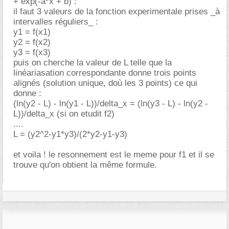
+ exp(-a*x + b) :
il faut 3 valeurs de la fonction experimentale prises _à
intervalles réguliers_ :
y1 = f(x1)
y2 = f(x2)
y3 = f(x3)
puis on cherche la valeur de L telle que la
linéariasation correspondante donne trois points
alignés (solution unique, doù les 3 points) ce qui
donne :
(ln(y2 - L) - ln(y1 - L))/delta_x = (ln(y3 - L) - ln(y2 -
L))/delta_x (si on etudit f2)
....
L = (y2^2-y1*y3)/(2*y2-y1-y3)
et voila ! le resonnement est le meme pour f1 et il se
trouve qu'on obtient la même formule.