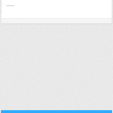
-----