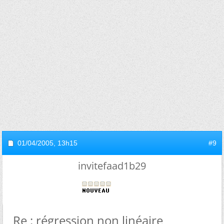
01/04/2005,
13h15
#9
invitefaad1b29
Re : régression non linéaire