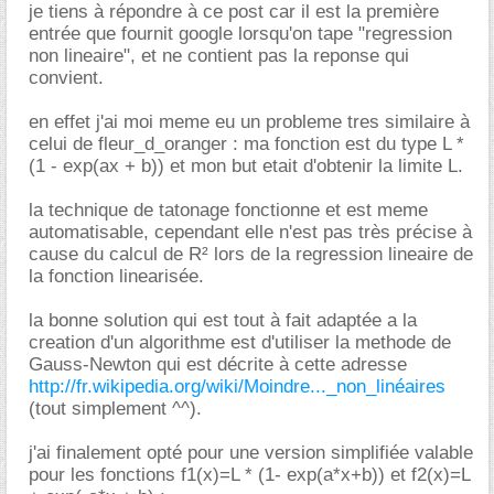
je tiens à répondre à ce post car il est la première
entrée que fournit google lorsqu'on tape "regression
non lineaire", et ne contient pas la reponse qui
convient.
en effet j'ai moi meme eu un probleme tres similaire à
celui de fleur_d_oranger : ma fonction est du type L *
(1 - exp(ax + b)) et mon but etait d'obtenir la limite L.
la technique de tatonage fonctionne et est meme
automatisable, cependant elle n'est pas très précise à
cause du calcul de R² lors de la regression lineaire de
la fonction linearisée.
la bonne solution qui est tout à fait adaptée a la
creation d'un algorithme est d'utiliser la methode de
Gauss-Newton qui est décrite à cette adresse
http://fr.wikipedia.org/wiki/Moindre..._non_linéaires
(tout simplement ^^).
j'ai finalement opté pour une version simplifiée valable
pour les fonctions f1(x)=L * (1- exp(a*x+b)) et f2(x)=L