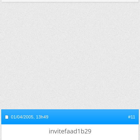
01/04/2005,
13h49
#11
invitefaad1b29