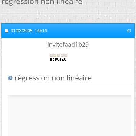
régression non linéaire
31/03/2005,
16h16
#1
invitefaad1b29
régression non linéaire